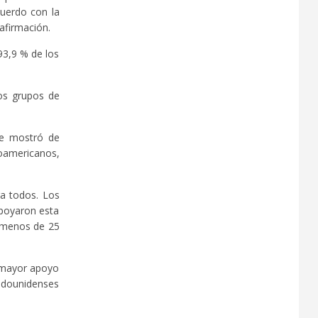
cuerdo con la
afirmación.
93,9 % de los
los grupos de
se mostró de
froamericanos,
ra todos. Los
apoyaron esta
n menos de 25
n mayor apoyo
adounidenses