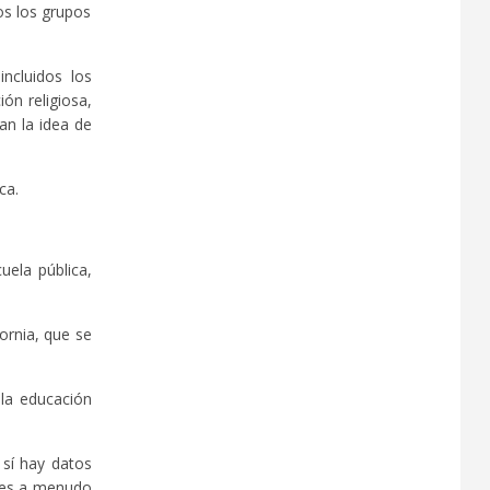
os los grupos
incluidos los
ón religiosa,
an la idea de
ca.
uela pública,
ornia, que se
 la educación
 sí hay datos
enes a menudo