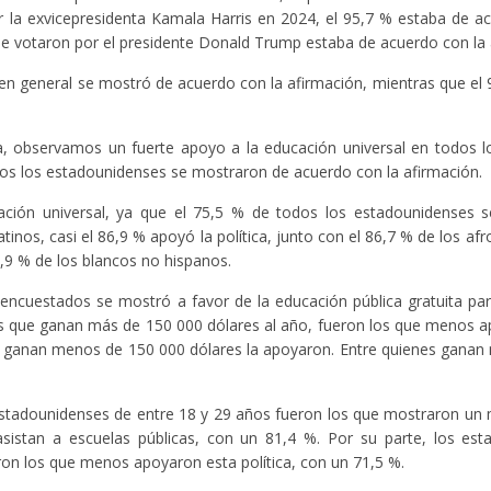
 la exvicepresidenta Kamala Harris en 2024, el 95,7 % estaba de a
ue votaron por el presidente Donald Trump estaba de acuerdo con la 
n general se mostró de acuerdo con la afirmación, mientras que el 
ca, observamos un fuerte apoyo a la educación universal en todos 
odos los estadounidenses se mostraron de acuerdo con la afirmación.
ación universal, ya que el 75,5 % de todos los estadounidenses 
atinos, casi el 86,9 % apoyó la política, junto con el 86,7 % de los a
9,9 % de los blancos no hispanos.
 encuestados se mostró a favor de la educación pública gratuita pa
s que ganan más de 150 000 dólares al año, fueron los que menos 
es ganan menos de 150 000 dólares la apoyaron. Entre quienes gana
s estadounidenses de entre 18 y 29 años fueron los que mostraron u
sistan a escuelas públicas, con un 81,4 %. Por su parte, los est
n los que menos apoyaron esta política, con un 71,5 %.