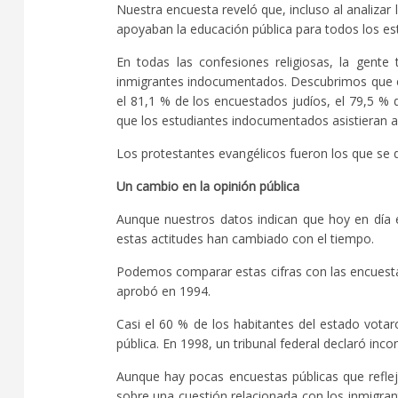
Nuestra encuesta reveló que, incluso al analizar
apoyaban la educación pública para todos los es
En todas las confesiones religiosas, la gente 
inmigrantes indocumentados. Descubrimos que el 
el 81,1 % de los encuestados judíos, el 79,5 % d
que los estudiantes indocumentados asistieran a 
Los protestantes evangélicos fueron los que se 
Un cambio en la opinión pública
Aunque nuestros datos indican que hoy en día e
estas actitudes han cambiado con el tiempo.
Podemos comparar estas cifras con las encuestas
aprobó en 1994.
Casi el 60 % de los habitantes del estado vota
pública. En 1998, un tribunal federal declaró incon
Aunque hay pocas encuestas públicas que refleje
sobre una cuestión relacionada con los inmigra