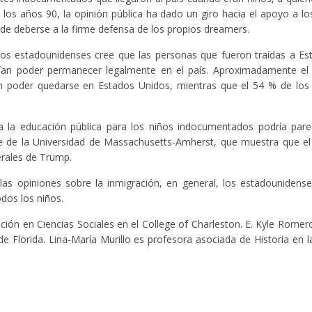
os años 90, la opinión pública ha dado un giro hacia el apoyo a lo
e deberse a la firme defensa de los propios dreamers.
os estadounidenses cree que las personas que fueron traídas a Es
erían poder permanecer legalmente en el país. Aproximadamente el
n poder quedarse en Estados Unidos, mientras que el 54 % de los 
 la educación pública para los niños indocumentados podría parec
e de la Universidad de Massachusetts-Amherst, que muestra que el
erales de Trump.
n las opiniones sobre la inmigración, en general, los estadouniden
dos los niños.
ión en Ciencias Sociales en el College of Charleston. E. Kyle Romer
de Florida. Lina-María Murillo es profesora asociada de Historia en l