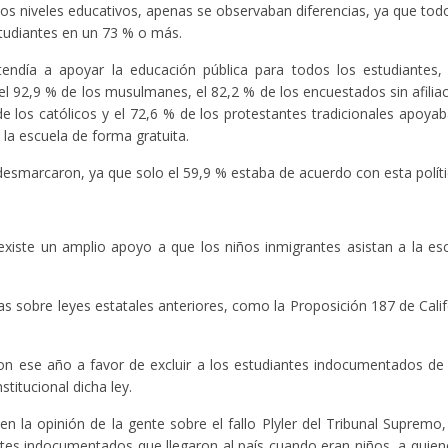
 los niveles educativos, apenas se observaban diferencias, ya que tod
tudiantes en un 73 % o más.
tendía a apoyar la educación pública para todos los estudiantes, 
92,9 % de los musulmanes, el 82,2 % de los encuestados sin afiliaci
e los católicos y el 72,6 % de los protestantes tradicionales apoyab
la escuela de forma gratuita.
desmarcaron, ya que solo el 59,9 % estaba de acuerdo con esta políti
xiste un amplio apoyo a que los niños inmigrantes asistan a la esc
 sobre leyes estatales anteriores, como la Proposición 187 de Calif
ron ese año a favor de excluir a los estudiantes indocumentados de
stitucional dicha ley.
n la opinión de la gente sobre el fallo Plyler del Tribunal Supremo,
ntes indocumentados que llegaron al país cuando eran niños, a qui