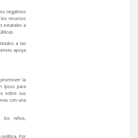
tos negativos
 los recursos
s estatales a
blicas.
ntados a las
idenses apoya
 promover la
n Ipsos para
es sobre sus
sonas con una
 los niños,
política. Por