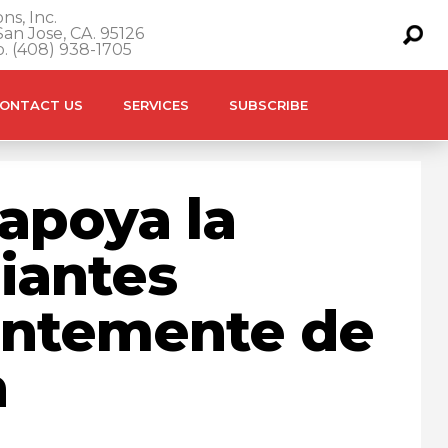
ns, Inc.
an Jose, CA. 95126
o. (408) 938-1705
ONTACT US
SERVICES
SUBSCRIBE
apoya la
iantes
entemente de
n