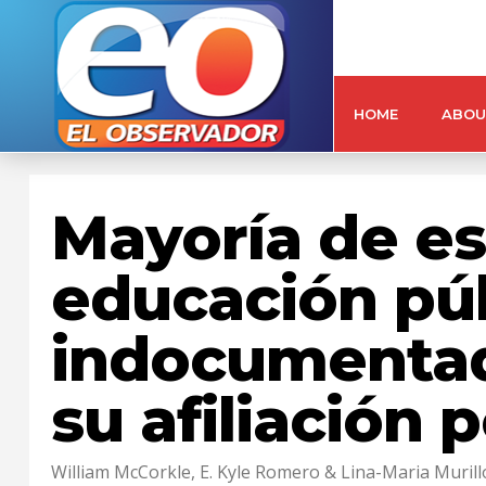
HOME
ABOU
Mayoría de e
educación púb
indocumentad
su afiliación p
William McCorkle, E. Kyle Romero & Lina-Maria Muril