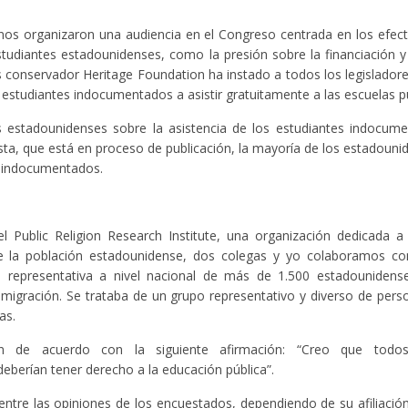
nos organizaron una audiencia en el Congreso centrada en los efec
estudiantes estadounidenses, como la presión sobre la financiación y
os conservador Heritage Foundation ha instado a todos los legisladore
estudiantes indocumentados a asistir gratuitamente a las escuelas pú
 estadounidenses sobre la asistencia de los estudiantes indocume
sta, que está en proceso de publicación, la mayoría de los estadoun
s indocumentados.
 Public Religion Research Institute, una organización dedicada a
de la población estadounidense, dos colegas y yo colaboramos co
a representativa a nivel nacional de más de 1.500 estadounidens
inmigración. Se trataba de un grupo representativo y diverso de per
as.
n de acuerdo con la siguiente afirmación: “Creo que todos
eberían tener derecho a la educación pública”.
ntre las opiniones de los encuestados, dependiendo de su afiliación 