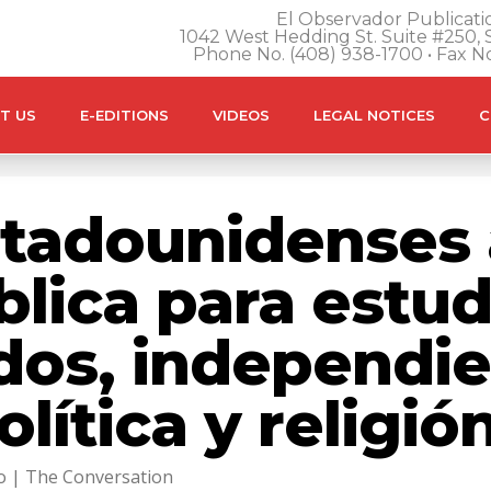
El Observador Publicatio
1042 West Hedding St. Suite #250, S
Phone No. (408) 938-1700 • Fax N
T US
E-EDITIONS
VIDEOS
LEGAL NOTICES
C
stadounidenses 
lica para estud
os, independi
olítica y religió
lo | The Conversation