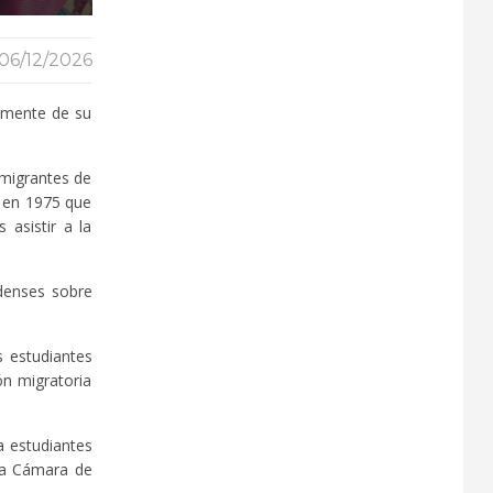
06/12/2026
temente de su
nmigrantes de
y en 1975 que
 asistir a la
denses sobre
s estudiantes
ón migratoria
a estudiantes
la Cámara de