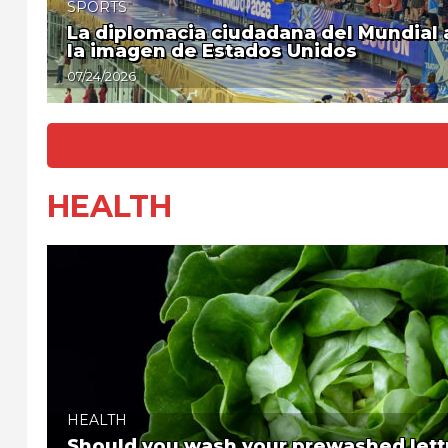
SPORTS
La diplomacia ciudadana del Mundial
la imagen de Estados Unidos
07/24/2026
HEALTH
HEALTH
Should you wash your prewashed lett