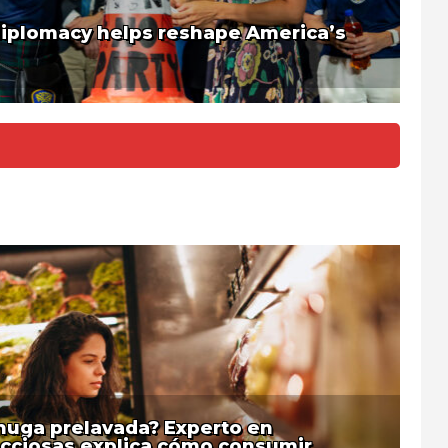
diplomacy helps reshape America’s
chuga prelavada? Experto en
cciosas explica cómo consumir