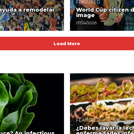
FEATURED
 ayuda a remodelar
World Cup citizen 
image
07/24/2026
Load More
FEATURED
¿Debes lavar la le
uce? An infectious
enfermedades infe