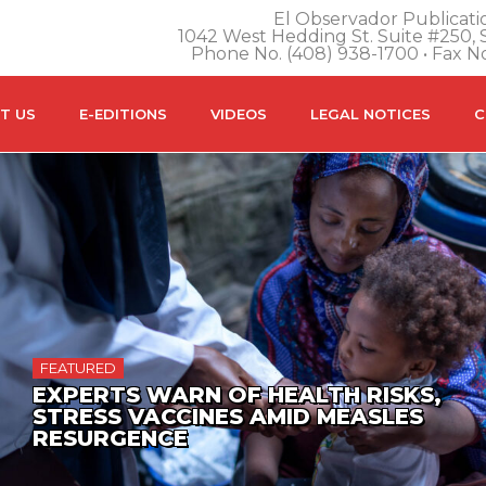
El Observador Publicatio
1042 West Hedding St. Suite #250, S
Phone No. (408) 938-1700 • Fax N
T US
E-EDITIONS
VIDEOS
LEGAL NOTICES
C
FEATURED
EXPERTS WARN OF HEALTH RISKS,
STRESS VACCINES AMID MEASLES
RESURGENCE