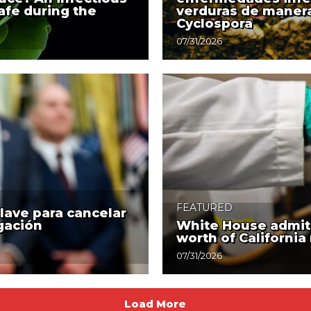
afe during the
verduras de manera
Cyclospora
07/31/2026
FEATURED
lave para cancelar
gación
White House admits 
worth of California
07/31/2026
Load More