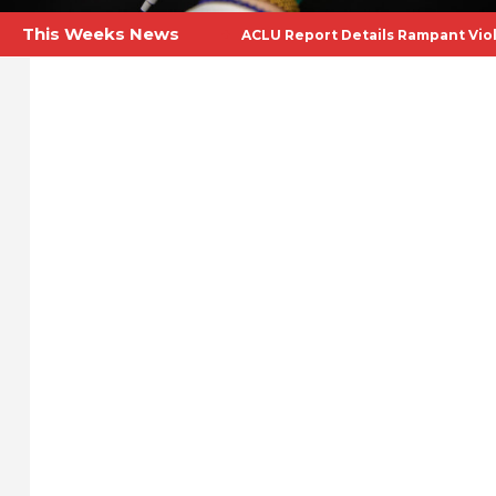
This Weeks News
+
+
Horóscopo de Agosto
Bibliot
+
Should you wash your prewashed l
+
La Casa Blanca admite usar palab
+
Experts Warn of Health Risks, St
+
Informe de la ACLU detalla violac