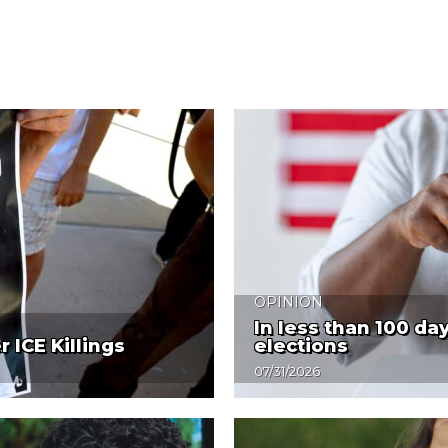
OPINION
In less than 100 da
 ICE Killings
elections
07/31/2026