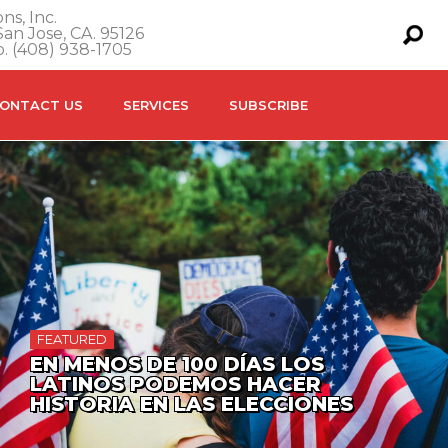
ns, Inc.
an Jose, CA. 95126
o. (408) 938-1705
ONTACT US
SERVICES
SUBSCRIBE
FEATURED
EN MENOS DE 100 DÍAS LOS
LATINOS PODEMOS HACER
HISTORIA EN LAS ELECCIONES