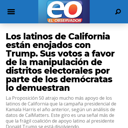
Los latinos de California
están enojados con
Trump. Sus votos a favor
de la manipulación de
distritos electorales por
parte de los demócratas
lo demuestran
La Proposición 50 atrajo mucho más apoyo de los
latinos de California que la campaña presidencial de
Kamala Harris el año anterior, según un análisis de
datos de CalMatters. Este giro es una señal más de
que la frágil coalición de apoyo latino al presidente
Donald Trump se está disolviendo.