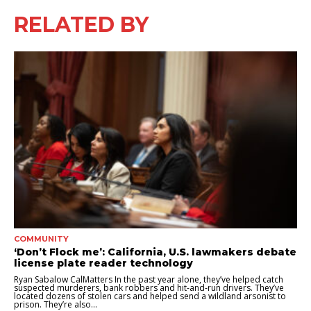
RELATED BY
COMMUNITY
‘Don’t Flock me’: California, U.S. lawmakers debate
license plate reader technology
Ryan Sabalow CalMatters In the past year alone, they’ve helped catch
suspected murderers, bank robbers and hit-and-run drivers. They’ve
located dozens of stolen cars and helped send a wildland arsonist to
prison. They’re also...