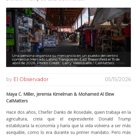
Una persona organiza su mercancía en un puesto del centro
comercial Mercado Latino Tianguis en East Bakersfield el 15 de
abril de 2026. Photo Credit: Larry Valenzuela / CalMatters
by
El Observador
05/15/2026
Maya C. Miller, Jeremia Kimelman & Mohamed Al Elew
CalMatters
Hace dos años, Chiefer Danks de Rosedale, quien trabaja en la
agricultura, creía que el expresidente Donald Trump
estabilizaría la economía y haría que la vida volviera a ser más
asequible, como lo era durante su primer mandato. Pero más