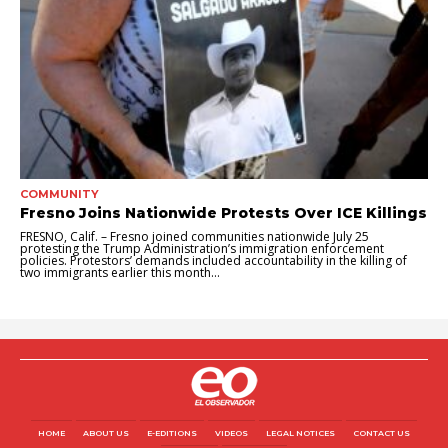
COMMUNITY
Fresno Joins Nationwide Protests Over ICE Killings
FRESNO, Calif. – Fresno joined communities nationwide July 25
protesting the Trump Administration’s immigration enforcement
policies. Protestors’ demands included accountability in the killing of
two immigrants earlier this month...
HOME
ABOUT US
E-EDITIONS
VIDEOS
LEGAL NOTICES
CONTACT US