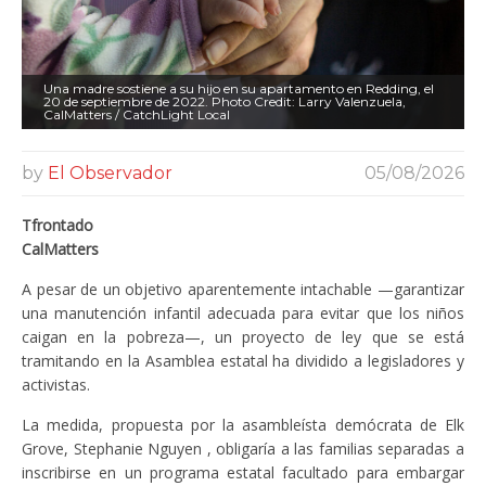
Una madre sostiene a su hijo en su apartamento en Redding, el
20 de septiembre de 2022. Photo Credit: Larry Valenzuela,
CalMatters / CatchLight Local
by
El Observador
05/08/2026
Tfrontado
CalMatters
A pesar de un objetivo aparentemente intachable —garantizar
una manutención infantil adecuada para evitar que los niños
caigan en la pobreza—, un proyecto de ley que se está
tramitando en la Asamblea estatal ha dividido a legisladores y
activistas.
La medida, propuesta por la asambleísta demócrata de Elk
Grove, Stephanie Nguyen , obligaría a las familias separadas a
inscribirse en un programa estatal facultado para embargar