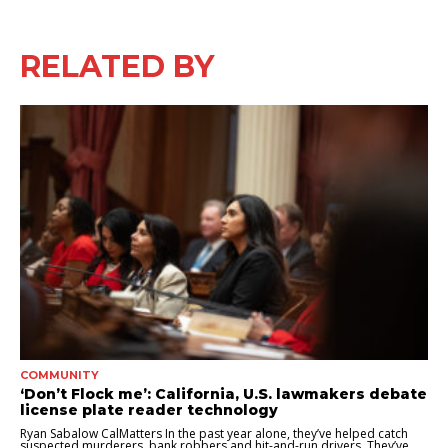
RELATED BY
COMMUNITY
‘Don’t Flock me’: California, U.S. lawmakers debate
license plate reader technology
Ryan Sabalow CalMatters In the past year alone, they’ve helped catch
suspected murderers, bank robbers and hit-and-run drivers. They’ve