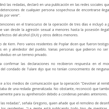
inó las redadas, declaró en una publicación en las redes sociales qu
 detenciones de cualquier persona sospechosa de encontrarse ileg
s por venir”.
enciones en el transcurso de la operación de tres días e incluyó a
ue van desde la agresión sexual a menores hasta la posesión ilega
fectos del alcohol (DUI) y otros delitos menores.
o de Kern. Pero varios residentes de Poplar dicen que fueron testig
s en y alrededor del pueblo. Varias personas que pidieron no ser 
dividuo en un terreno privado.
a confirmar las declaraciones no recibieron respuesta en el m
iff del condado de Tulare dijo que no tenían conocimiento de ningun
te a los medios de comunicación que la operación “Devolver al remi
 trataba de una redada generalizada. No obstante, reconoció que tamb
viamente para su aprehensión debido a condenas penales anteriores.
las redadas”, señala Gregorio, quien añade que el remolino de desi
 los residentes. “La gente está publicando todo tipo de mentiras