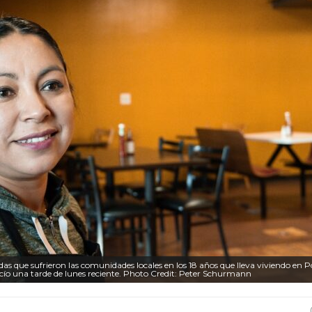
s que sufrieron las comunidades locales en los 18 años que lleva viviendo en Po
cío una tarde de lunes reciente. Photo Credit: Peter Schurmann