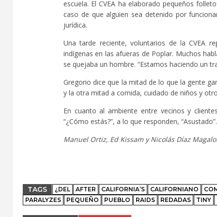
escuela. El CVEA ha elaborado pequeños folletos
caso de que alguien sea detenido por funciona
jurídica.
Una tarde reciente, voluntarios de la CVEA r
indígenas en las afueras de Poplar. Muchos habl
se quejaba un hombre. “Estamos haciendo un trab
Gregorio dice que la mitad de lo que la gente ga
y la otra mitad a comida, cuidado de niños y otro
En cuanto al ambiente entre vecinos y client
“¿Cómo estás?”, a lo que responden, “Asustado”.
Manuel Ortiz, Ed Kissam y Nicolás Díaz Magalon
TAGS
¿DEL
AFTER
CALIFORNIA’S
CALIFORNIANO
CO
PARALYZES
PEQUEÑO
PUEBLO
RAIDS
REDADAS
TINY