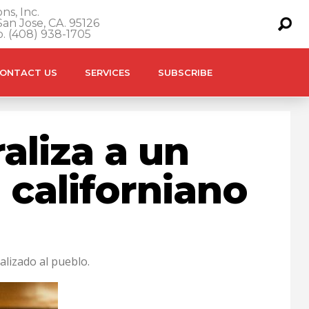
ns, Inc.
an Jose, CA. 95126
o. (408) 938-1705
ONTACT US
SERVICES
SUBSCRIBE
aliza a un
californiano
lizado al pueblo.