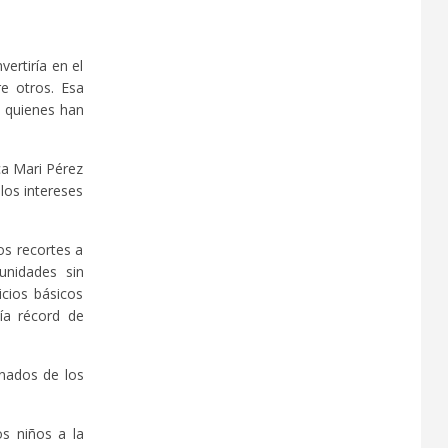
ertiría en el
e otros. Esa
e quienes han
ca Mari Pérez
los intereses
os recortes a
unidades sin
icios básicos
uía récord de
onados de los
s niños a la