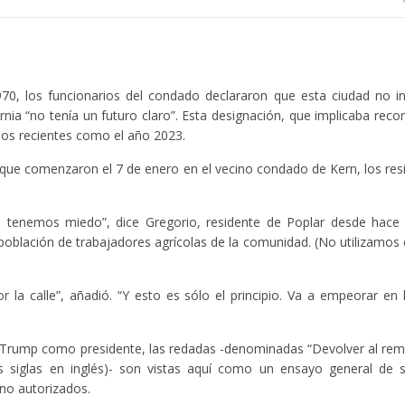
70, los funcionarios del condado declararon que esta ciudad no i
rnia “no tenía un futuro claro”. Esta designación, que implicaba recor
pos recientes como el año 2023.
 que comenzaron el 7 de enero en el vecino condado de Kern, los res
s tenemos miedo”, dice Gregorio, residente de Poplar desde hace 
 población de trabajadores agrícolas de la comunidad. (No utilizamos e
 la calle”, añadió. “Y esto es sólo el principio. Va a empeorar en
Trump como presidente, las redadas -denominadas “Devolver al remi
s siglas en inglés)- son vistas aquí como un ensayo general de 
no autorizados.