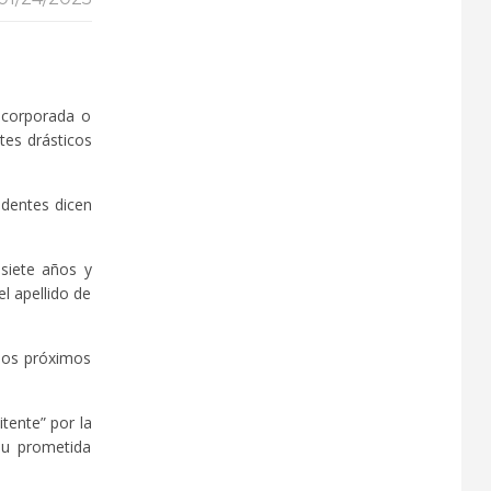
ncorporada o
tes drásticos
identes dicen
siete años y
l apellido de
 los próximos
tente” por la
su prometida