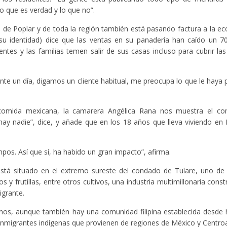
o que es verdad y lo que no”.
de Poplar y de toda la región también está pasando factura a la ec
r su identidad) dice que las ventas en su panadería han caído un 
tes y las familias temen salir de sus casas incluso para cubrir la
rante un día, digamos un cliente habitual, me preocupa lo que le haya 
 comida mexicana, la camarera Angélica Rana nos muestra el co
hay nadie”, dice, y añade que en los 18 años que lleva viviendo en
os. Así que sí, ha habido un gran impacto”, afirma.
está situado en el extremo sureste del condado de Tulare, uno de
s y frutillas, entre otros cultivos, una industria multimillonaria cons
igrante.
tinos, aunque también hay una comunidad filipina establecida desde
nmigrantes indígenas que provienen de regiones de México y Centro