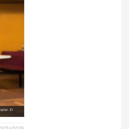
plar. El
01/24/2025