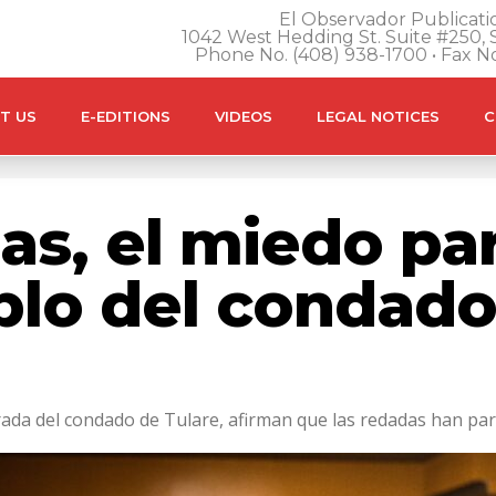
El Observador Publicatio
1042 West Hedding St. Suite #250, S
Phone No. (408) 938-1700 • Fax N
T US
E-EDITIONS
VIDEOS
LEGAL NOTICES
C
as, el miedo par
lo del condado 
da del condado de Tulare, afirman que las redadas han para