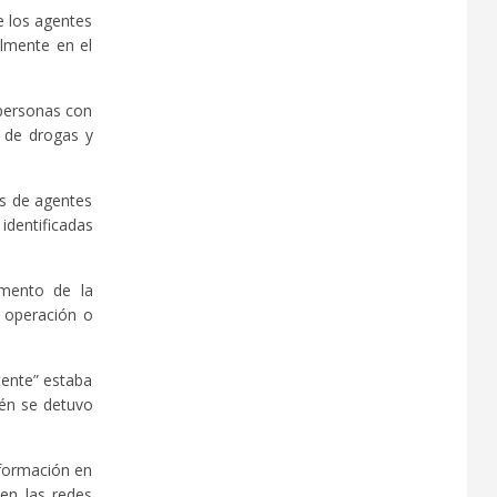
e los agentes
almente en el
 personas con
l de drogas y
os de agentes
identificadas
omento de la
a operación o
tente” estaba
ién se detuvo
nformación en
 en las redes