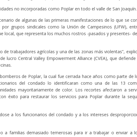
idades no incorporadas como Poplar en todo el valle de San Joaquín.
cenario de algunas de las primeras manifestaciones de lo que se conv
do por grupos sindicales como la Unión de Campesinos (UFW), entr
que local, que representa los muchos rostros -pasados y presentes- d
 de trabajadores agrícolas y una de las zonas más violentas”, expli
de lucro Central Valley Empowerment Alliance (CVEA), que defiende 
cinas.
 bomberos de Poplar, la cual fue cerrada hace años como parte de l
ncionarios del condado lo identificaran como una de las 13 com
nidades mayoritariamente de color. Los recortes afectaron a serv
con éxito para restaurar los servicios para Poplar durante la seq
iéndose a los funcionarios del condado y a los intereses desproporci
 a familias demasiado temerosas para ir a trabajar o enviar a lo