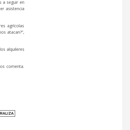
s a seguir en
er asistencia
es agrícolas
nos atacan?”,
os alquileres
nos comenta.
RALIZA