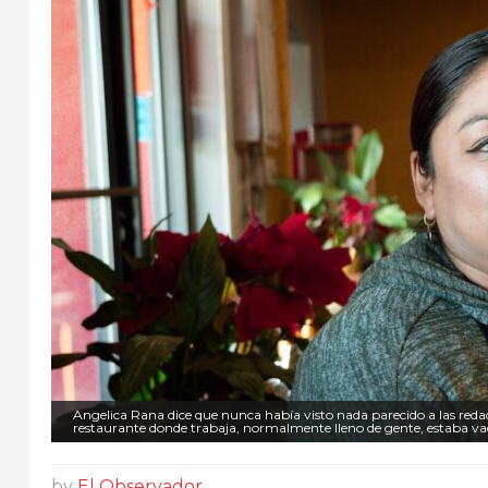
Angelica Rana dice que nunca había visto nada parecido a las redada
restaurante donde trabaja, normalmente lleno de gente, estaba va
by
El Observador