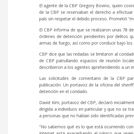
El agente de la CBP Gregory Bovino, quien coord
de la CBP se reservaban el derecho a efectuar
país sin respetar el debido proceso. Prometió “má
El CBP informa de que se realizaron unas 78 det
órdenes de detención pendientes por delitos q
armas de fuego, así como por conducir bajo los e
CBP dice que las redadas se limitaron al condad
de CBP patrullando espacios de reunión locale
describieron a los agentes aprehendiendo a un in
Las solicitudes de comentario de la CBP par
publicación. Un portavoz de la oficina del sher
detención en el condado.
David Kim, portavoz del CBP, declaró inicialmen
dirigida a individuos en particular y que no se
a personas que no habían sido identificadas pre
“No sabemos qué es lo que está ocurriendo con 
Internet está exacerbando el pánico que viven