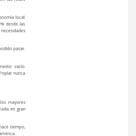
onomía local.
70% desde las
s necesidades
podido pasar.
medor vacío.
 Poplar nunca
 los mayores
truida en gran
 hace tiempo,
américa.