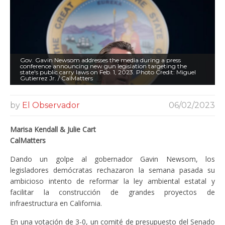
Gov. Gavin Newsom addresses the media during a press
conference announcing new gun legislation targeting the
state's public carry laws on Feb. 1, 2023. Photo Credit: Miguel
Gutierrez Jr. / CalMatters
by
El Observador
06/02/2023
Marisa Kendall & Julie Cart
CalMatters
Dando un golpe al gobernador Gavin Newsom, los
legisladores demócratas rechazaron la semana pasada su
ambicioso intento de reformar la ley ambiental estatal y
facilitar la construcción de grandes proyectos de
infraestructura en California.
En una votación de 3-0, un comité de presupuesto del Senado