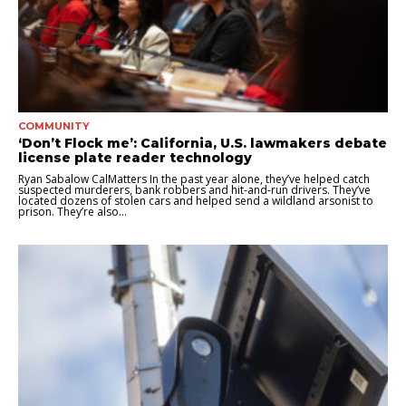
COMMUNITY
‘Don’t Flock me’: California, U.S. lawmakers debate
license plate reader technology
Ryan Sabalow CalMatters In the past year alone, they’ve helped catch
suspected murderers, bank robbers and hit-and-run drivers. They’ve
located dozens of stolen cars and helped send a wildland arsonist to
prison. They’re also...