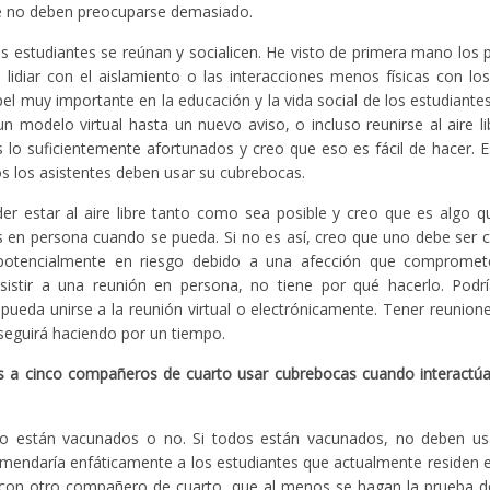
e no deben preocuparse demasiado.
 estudiantes se reúnan y socialicen. He visto de primera mano los
lidiar con el aislamiento o las interacciones menos físicas con los
pel muy importante en la educación y la vida social de los estudiantes
modelo virtual hasta un nuevo aviso, o incluso reunirse al aire li
 lo suficientemente afortunados y creo que eso es fácil de hacer. 
os los asistentes deben usar su cubrebocas.
er estar al aire libre tanto como sea posible y creo que es algo 
 en persona cuando se pueda. Si no es así, creo que uno debe ser 
 potencialmente en riesgo debido a una afección que compromet
asistir a una reunión en persona, no tiene por qué hacerlo. Podr
eda unirse a la reunión virtual o electrónicamente. Tener reunione
seguirá haciendo por un tiempo.
res a cinco compañeros de cuarto usar cubrebocas cuando interactúa
 están vacunados o no. Si todos están vacunados, no deben usa
endaría enfáticamente a los estudiantes que actualmente residen en
 con otro compañero de cuarto, que al menos se hagan la prueba d