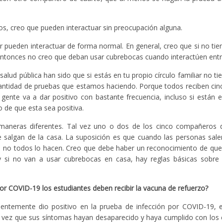
s, creo que pueden interactuar sin preocupación alguna.
r pueden interactuar de forma normal. En general, creo que si no ti
ntonces no creo que deban usar cubrebocas cuando interactúen entre
lud pública han sido que si estás en tu propio círculo familiar no ti
antidad de pruebas que estamos haciendo. Porque todos reciben cin
 gente va a dar positivo con bastante frecuencia, incluso si están e
o de que esta sea positiva.
maneras diferentes. Tal vez uno o dos de los cinco compañeros 
salgan de la casa. La suposición es que cuando las personas sale
 no todos lo hacen. Creo que debe haber un reconocimiento de que
 si no van a usar cubrebocas en casa, hay reglas básicas sobr
r COVID-19 los estudiantes deben recibir la vacuna de refuerzo?
ecientemente dio positivo en la prueba de infección por COVID-19,
a vez que sus síntomas hayan desaparecido y haya cumplido con los c