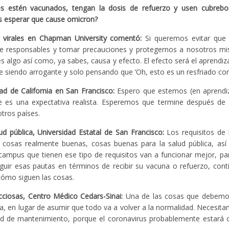
tes estén vacunados, tengan la dosis de refuerzo y usen cubrebo
s esperar que cause omicron?
es virales en Chapman University comentó:
Si queremos evitar que 
e responsables y tomar precauciones y protegernos a nosotros mi
algo así como, ya sabes, causa y efecto. El efecto será el aprendiz
siendo arrogante y solo pensando que ‘Oh, esto es un resfriado co
ad de California en San Francisco:
Espero que estemos (en aprendi
e es una expectativa realista. Esperemos que termine después de 
tros países.
ud pública, Universidad Estatal de San Francisco:
Los requisitos de 
n cosas realmente buenas, cosas buenas para la salud pública, as
ampus que tienen ese tipo de requisitos van a funcionar mejor, pa
guir esas pautas en términos de recibir su vacuna o refuerzo, con
cómo siguen las cosas.
cciosas, Centro Médico Cedars-Sinai:
Una de las cosas que debemo
la, en lugar de asumir que todo va a volver a la normalidad. Necesit
d de mantenimiento, porque el coronavirus probablemente estará 