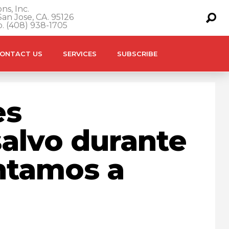
ns, Inc.
an Jose, CA. 95126
o. (408) 938-1705
ONTACT US
SERVICES
SUBSCRIBE
es
salvo durante
ntamos a