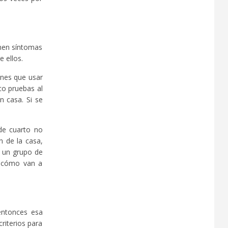
enen síntomas
 ellos.
enes que usar
co pruebas al
n casa. Si se
de cuarto no
n de la casa,
 un grupo de
e cómo van a
 entonces esa
riterios para