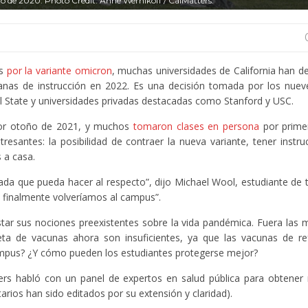
rzo de 2020. Photo Credit: Anne Wernikoff / CalMatters.
s
por la variante omicron
, muchas universidades de California han de
manas de instrucción en 2022. Es una decisión tomada por los nue
l State y universidades privadas destacadas como Stanford y USC.
dor otoño de 2021, y muchos
tomaron clases en persona
por prime
resantes: la posibilidad de contraer la nueva variante, tener instr
 a casa.
ada que pueda hacer al respecto”, dijo Michael Wool, estudiante de 
e finalmente volveríamos al campus”.
tar sus nociones preexistentes sobre la vida pandémica. Fuera las m
eta de vacunas ahora son insuficientes, ya que las vacunas de re
campus? ¿Y cómo pueden los estudiantes protegerse mejor?
ers habló con un panel de expertos en salud pública para obtener
rios han sido editados por su extensión y claridad).