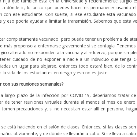
a hija que también está en la universidad y recientemente surgió es
s a dónde ir, lo único que puedes hacer es permanecer usando el
ción con ese estudiante. Con suerte, si ese estudiante está vacunado
s y eso podría ayudar a limitar la transmisión. Sabemos que esta v
 estar completamente vacunado, pero puede tener un problema de at
hace más propenso a enfermarse gravemente si se contagia. Tenemos
gico alterado no responden a la vacuna y al refuerzo, porque simpl
tener cuidado de no exponer a nadie a un individuo que tenga C
adas un lugar para alojarse, entonces todo estará bien, de lo contr
la vida de los estudiantes en riesgo y eso no es justo.
ar con sus reuniones semanales?
 a largo plazo de la infección por COVID-19, deberíamos tratar de
tar de tener reuniones virtuales durante al menos el mes de enero
e tomen precauciones y, si no necesitan estar allí en persona, hág
e está haciendo en el salón de clases. Entonces, si las clases son v
maño, obviamente, y de dónde se llevarán a cabo. Si se lleva a cabo al