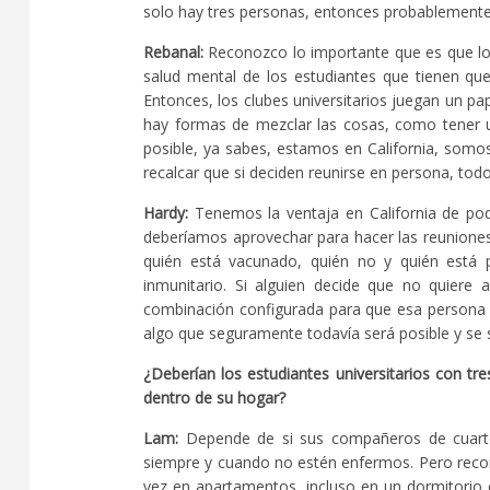
solo hay tres personas, entonces probablement
Rebanal:
Reconozco lo importante que es que los
salud mental de los estudiantes que tienen que 
Entonces, los clubes universitarios juegan un pa
hay formas de mezclar las cosas, como tener un 
posible, ya sabes, estamos en California, somos
recalcar que si deciden reunirse en persona, tod
Hardy:
Tenemos la ventaja en California de pod
deberíamos aprovechar para hacer las reuniones
quién está vacunado, quién no y quién está
inmunitario. Si alguien decide que no quiere 
combinación configurada para que esa persona pu
algo que seguramente todavía será posible y se 
¿Deberían los estudiantes universitarios con t
dentro de su hogar?
Lam:
Depende de si sus compañeros de cuarto
siempre y cuando no estén enfermos. Pero recom
vez en apartamentos, incluso en un dormitorio