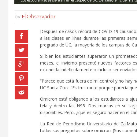
Los estudiantes se sientan en el césped de UC Berkeley el 12 de ma
by
ElObservador
Después de casos récord de COVID-19 causado
a las clases en línea durante las primeras se
pregrado de UC, la mayoría de los campus de Ca
Si bien los estudiantes superaron un promete
meses, el invierno presentó nuevos factores est
extendida indefinidamente o incluso ser enviados
“Parece que está fuera de mi control y no hay n
UC Santa Cruz. “Es frustrante porque parecía qu
Omicron está obligando a los estudiantes a ajus
tela y dentro las N95. Dos marcas en su tarj
disponibles. Pero, ¿qué es seguro hacer en el 
La Red de Periodismo Universitario de CalMatt
todas sus preguntas sobre omicron. (Sus comenta