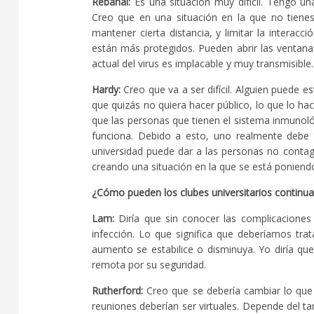
Rebanal:
Es una situación muy difícil. Tengo un
Creo que en una situación en la que no tiene
mantener cierta distancia, y limitar la interac
están más protegidos. Pueden abrir las ventana
actual del virus es implacable y muy transmisible.
Hardy:
Creo que va a ser difícil. Alguien puede
que quizás no quiera hacer público, lo que lo 
que las personas que tienen el sistema inmunoló
funciona. Debido a esto, uno realmente debe 
universidad puede dar a las personas no contagi
creando una situación en la que se está poniendo 
¿Cómo pueden los clubes universitarios continu
Lam:
Diría que sin conocer las complicaciones
infección. Lo que significa que deberíamos tra
aumento se estabilice o disminuya. Yo diría qu
remota por su seguridad.
Rutherford:
Creo que se debería cambiar lo que s
reuniones deberían ser virtuales. Depende del ta