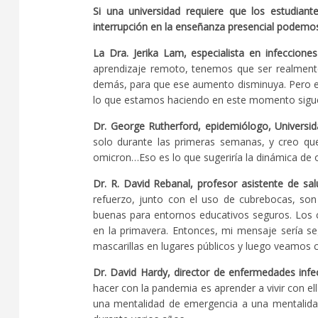
Si una universidad requiere que los estudian
interrupción en la enseñanza presencial podemo
La Dra. Jerika Lam, especialista en infeccion
aprendizaje remoto, tenemos que ser realment
demás, para que ese aumento disminuya. Pero es 
lo que estamos haciendo en este momento sigue 
Dr. George Rutherford, epidemiólogo, Universid
solo durante las primeras semanas, y creo qu
omicron…Eso es lo que sugeriría la dinámica de o
Dr. R. David Rebanal, profesor asistente de sal
refuerzo, junto con el uso de cubrebocas, so
buenas para entornos educativos seguros. Los c
en la primavera. Entonces, mi mensaje sería se
mascarillas en lugares públicos y luego veamos 
Dr. David Hardy, director de enfermedades infe
hacer con la pandemia es aprender a vivir con el
una mentalidad de emergencia a una mentalida