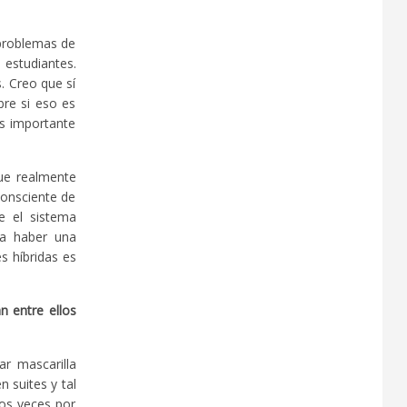
 problemas de
 estudiantes.
. Creo que sí
bre si eso es
Es importante
que realmente
consciente de
e el sistema
ía haber una
s híbridas es
n entre ellos
r mascarilla
 suites y tal
os veces por