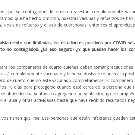
nas que se contagiaron de omicron y están completamente vac
 cambio que ha hecho omicron, nuestras vacunas y refuerzos se han
s, dosis de refuerzo y el uso de cubrebocas, entonces el aprendiza
islamiento son limitadas, los estudiantes positivos por COVID se 
rto no contagiados. ¿Es eso seguro? ¿Y qué pueden hacer los c
ara los compañeros de cuarto quienes deben tomar precauciones 
o está completamente vacunado y tiene su dosis de refuerzo, la posib
ro de cuarto que no esté vacunado completamente. El compañero 
os 10 días para protegerse cuando esté cerca de la persona que ti
ble abriendo una ventana o agregando un ventilador, (y) el compañ
en el aula y otras actividades hasta que haya recibido resultados neg
os tienen que irse. Las personas que están infectadas pueden est