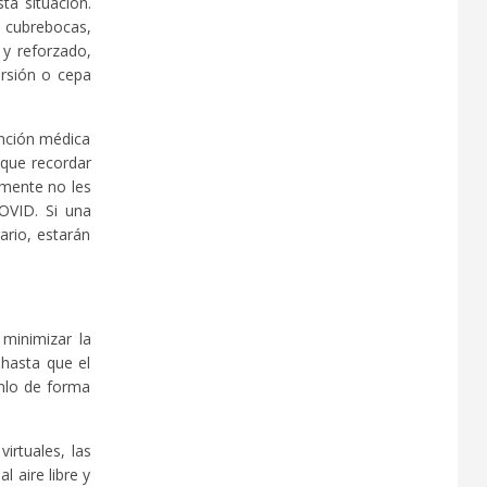
ta situación.
 cubrebocas,
 y reforzado,
ersión o cepa
ención médica
 que recordar
emente no les
OVID. Si una
ario, estarán
 minimizar la
 hasta que el
anlo de forma
irtuales, las
 aire libre y