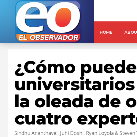
HOME
ABOU
¿Cómo pueden
universitario
la oleada de
cuatro expert
Sindhu Ananthavel, Juhi Doshi, Ryan Loyola & Steven