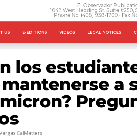
El Observador Publicatio
1042 West Hedding St. Suite #250, S
Phone No. (408) 938-1700 • Fax N
T US
E-EDITIONS
VIDEOS
LEGAL NOTICES
C
 los estudiant
s mantenerse a 
 omicron? Pregu
os
 Vargas CalMatters