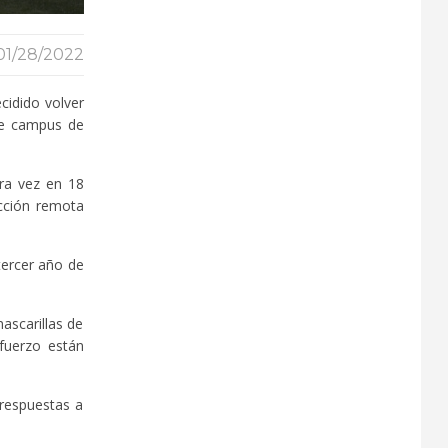
01/28/2022
cidido volver
ve campus de
ra vez en 18
ucción remota
tercer año de
ascarillas de
fuerzo están
 respuestas a