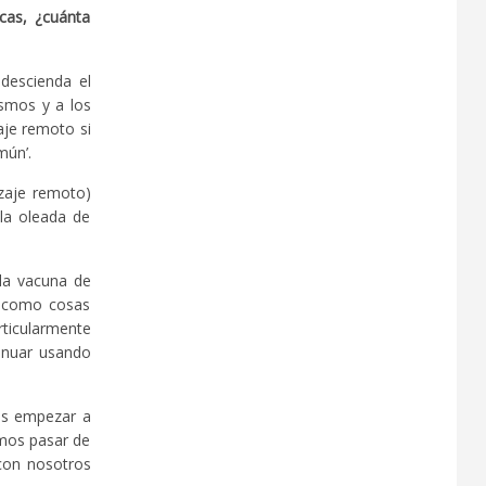
cas, ¿cuánta
descienda el
smos y a los
aje remoto si
mún’.
zaje remoto)
la oleada de
la vacuna de
í como cosas
rticularmente
tinuar usando
s empezar a
amos pasar de
con nosotros