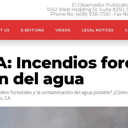
El Observador Publicatio
1042 West Hedding St. Suite #250, S
Phone No. (408) 938-1700 • Fax N
T US
E-EDITIONS
VIDEOS
LEGAL NOTICES
C
: Incendios for
n del agua
ndios forestales y la contaminación del agua potable? ¿Cóm
o, CA