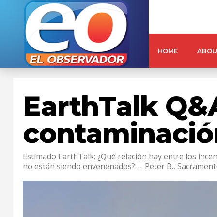
HOME
ABOU
EarthTalk Q&A
contaminació
Estimado EarthTalk: ¿Qué relación hay entre los ince
no están siendo envenenados? -- Peter B., Sacrament