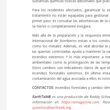
sustancias químicas tóxicas adicionales que pue
Para los residentes afectados, garantizar la s
tratamiento no están equipadas para gestionar l
primer paso es consultar las advertencias de la 
se hierve o completamente insegura.
Más allá de la preparación y la respuesta inm
Internacional de Bomberos instan a los construc
como los metales. Además, es vital abordar la g
las quemas controladas ayuda a mantener la sal
incendios extremos. Y lo más importante: a me
ambientales como la prolongación de las tempor
Estos cambios son indicadores claros de que el 
incendios forestales extremos. En última inst
contaminación del agua asociada a ellos es toma
CONTACTOS
: Incendios forestales y cambio cli
EarthTalk®
es una producción de Roddy Scheer
información en
https://emagazine.com
. Par
question@earthtalk.org
.