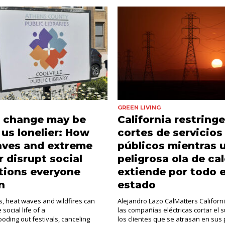
GREEN LIVING
e change may be
California restringe
us lonelier: How
cortes de servicios
aves and extreme
públicos mientras 
 disrupt social
peligrosa ola de cal
tions everyone
extiende por todo e
n
estado
, heat waves and wildfires can
Alejandro Lazo CalMatters Californ
social life of a
las compañías eléctricas cortar el 
ooding out festivals, canceling
los clientes que se atrasan en sus