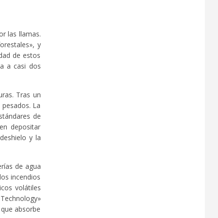
r las llamas.
orestales», y
edad de estos
ua a casi dos
uras. Tras un
s pesados. La
estándares de
en depositar
deshielo y la
erías de agua
los incendios
cos volátiles
& Technology»
a que absorbe