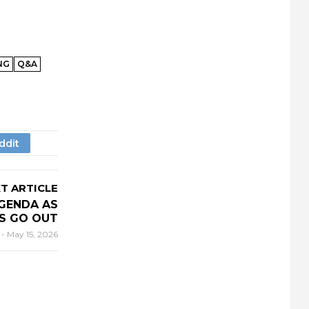
NG
Q&A
T ARTICLE
AGENDA AS
S GO OUT
r
-
May 15, 2026