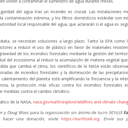
den volver a contaminar el suministro de agua durante meses.
eguridad del agua tras un incendio es crucial. Las instalaciones m
a contaminación extrema, y los filtros domésticos estándar son insu
autoridad local responsable del agua, que aclararán si el agua es segu
ediata, se necesitan soluciones a largo plazo. Tanto la EPA como 
tores a reducir el uso de plástico en favor de materiales resisten
ravedad de los incendios forestales mediante la gestión del territo
ud del ecosistema al reducir la acumulación de materia vegetal que
dida que cambia el clima, los científicos de la NASA están obser
adas de incendios forestales y la disminución de las precipitacion
calentamiento del planeta está amplificando la frecuencia y la inte
ancia, la protección más eficaz contra los incendios forestales 
r medidas contra el cambio climático.
mático de la NASA,
nasa.gov/earth/explore/wildfires-and-climate-chan
 y Doug Moss para la organización sin ánimo de lucro 501(c)3
Ea
a hacer una donación, visite
https://earthtalk.org
. Envíe sus p