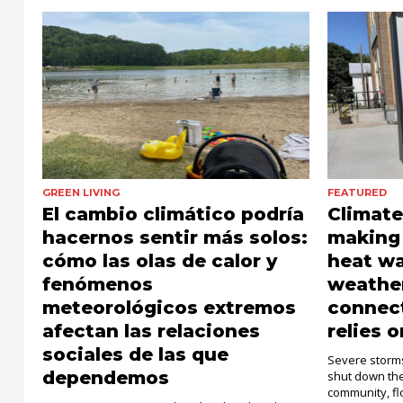
GREEN LIVING
FEATURED
El cambio climático podría
Climat
hacernos sentir más solos:
making 
cómo las olas de calor y
heat w
fenómenos
weather
meteorológicos extremos
connec
afectan las relaciones
relies o
sociales de las que
Severe storms
dependemos
shut down the 
community, fl