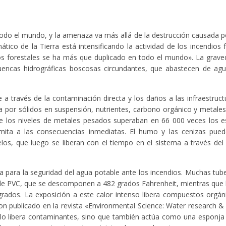
do el mundo, y la amenaza va más allá de la destrucción causada po
ico de la Tierra está intensificando la actividad de los incendios f
ios forestales se ha más que duplicado en todo el mundo». La grav
cuencas hidrográficas boscosas circundantes, que abastecen de ag
 a través de la contaminación directa y los daños a las infraestruct
a por sólidos en suspensión, nutrientes, carbono orgánico y metale
ue los niveles de metales pesados superaban en 66 000 veces los 
mita a las consecuencias inmediatas. El humo y las cenizas pued
os, que luego se liberan con el tiempo en el sistema a través del 
a para la seguridad del agua potable ante los incendios. Muchas tub
 de PVC, que se descomponen a 482 grados Fahrenheit, mientras que 
rados. La exposición a este calor intenso libera compuestos orgáni
son publicado en la revista «Environmental Science: Water research 
 solo libera contaminantes, sino que también actúa como una esponj