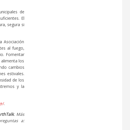
unicipales de
ficientes. El
ra, segura si
la Asociación
tes al fuego,
rio. Fomentar
 alimenta los
vando cambios
es estivales.
nsidad de los
extremos y la
ge/
.
rthTalk
. Más
reguntas a: