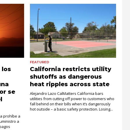
FEATURED
 los
California restricts utility
shutoffs as dangerous
una
heat ripples across state
or se
Alejandro Lazo CalMatters California bars
l
utilities from cutting off power to customers who
fall behind on their bills when it’s dangerously
hot outside – a basic safety protection. Losing...
ia prohíbe a
suministro a
 pagos