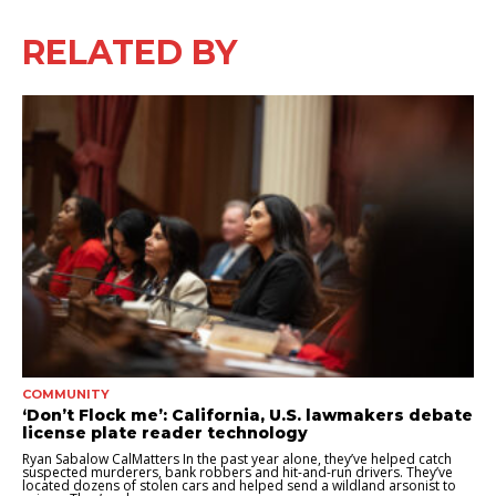
RELATED BY
COMMUNITY
‘Don’t Flock me’: California, U.S. lawmakers debate
license plate reader technology
Ryan Sabalow CalMatters In the past year alone, they’ve helped catch
suspected murderers, bank robbers and hit-and-run drivers. They’ve
located dozens of stolen cars and helped send a wildland arsonist to