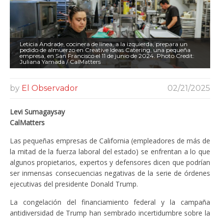
Leticia Andrade, cocinera de línea, a la izquierda, prepara un
pedido de almuerzo en Creative Ideas Catering, una pequeña
empresa, en San Francisco el 11 de junio de 2024. Photo Credit:
Juliana Yamada / CalMatters
by
El Observador
02/21/2025
Levi Sumagaysay
CalMatters
Las pequeñas empresas de California (empleadores de más de
la mitad de la fuerza laboral del estado) se enfrentan a lo que
algunos propietarios, expertos y defensores dicen que podrían
ser inmensas consecuencias negativas de la serie de órdenes
ejecutivas del presidente Donald Trump.
La congelación del financiamiento federal y la campaña
antidiversidad de Trump han sembrado incertidumbre sobre la