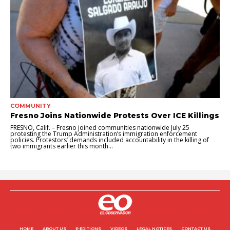
COMMUNITY
Fresno Joins Nationwide Protests Over ICE Killings
FRESNO, Calif. – Fresno joined communities nationwide July 25
protesting the Trump Administration’s immigration enforcement
policies. Protestors’ demands included accountability in the killing of
two immigrants earlier this month...
HOME
ABOUT US
E-EDITIONS
VIDEOS
LEGAL NOTICES
CONTACT US