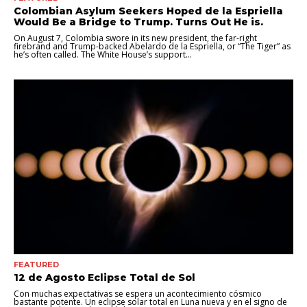
Colombian Asylum Seekers Hoped de la Espriella
Would Be a Bridge to Trump. Turns Out He is.
On August 7, Colombia swore in its new president, the far-right
firebrand and Trump-backed Abelardo de la Espriella, or “The Tiger” as
he’s often called. The White House’s support...
FEATURED
12 de Agosto Eclipse Total de Sol
Con muchas expectativas se espera un acontecimiento cósmico
bastante potente. Un eclipse solar total en Luna nueva y en el signo de