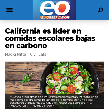
California es líder en
comidas escolares bajas
en carbono
Naoki Nitta | Civil Eats
Muchos programas de almuerzos escolares están introduciendo
más comidas sin carne ni lácteos para normalizar una dieta
basada en plantas más saludable y respetuosa con el clima.
Photo Credit: Timolina / Freepik