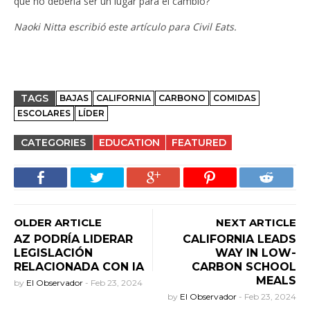
qué no debería ser un lugar para el cambio?”
Naoki Nitta escribió este artículo para Civil Eats.
TAGS
BAJAS
CALIFORNIA
CARBONO
COMIDAS
ESCOLARES
LÍDER
CATEGORIES
EDUCATION
FEATURED
OLDER ARTICLE
NEXT ARTICLE
AZ PODRÍA LIDERAR
CALIFORNIA LEADS
LEGISLACIÓN
WAY IN LOW-
RELACIONADA CON IA
CARBON SCHOOL
MEALS
by
El Observador
-
Feb 23, 2024
by
El Observador
-
Feb 23, 2024