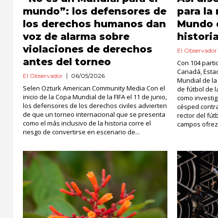
mundo”: los defensores de
para la
los derechos humanos dan
Mundo d
voz de alarma sobre
histori
violaciones de derechos
El Observador
antes del torneo
Con 104 parti
Canadá, Estad
El Observador
06/05/2026
Mundial de la
Selen Ozturk American Community Media Con el
de fútbol de l
inicio de la Copa Mundial de la FIFA el 11 de junio,
como investi
los defensores de los derechos civiles advierten
césped contra
de que un torneo internacional que se presenta
rector del fú
como el más inclusivo de la historia corre el
campos ofrez
riesgo de convertirse en escenario de...