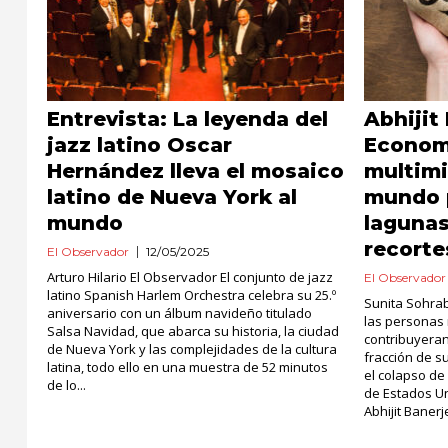
Entrevista: La leyenda del
Abhijit
jazz latino Oscar
Economí
Hernández lleva el mosaico
multimi
latino de Nueva York al
mundo p
mundo
lagunas
recorte
El Observador
12/05/2025
Arturo Hilario El Observador El conjunto de jazz
El Observador
latino Spanish Harlem Orchestra celebra su 25.º
Sunita Sohra
aniversario con un álbum navideño titulado
las personas
Salsa Navidad, que abarca su historia, la ciudad
contribuyera
de Nueva York y las complejidades de la cultura
fracción de s
latina, todo ello en una muestra de 52 minutos
el colapso de
de lo...
de Estados Un
Abhijit Baner