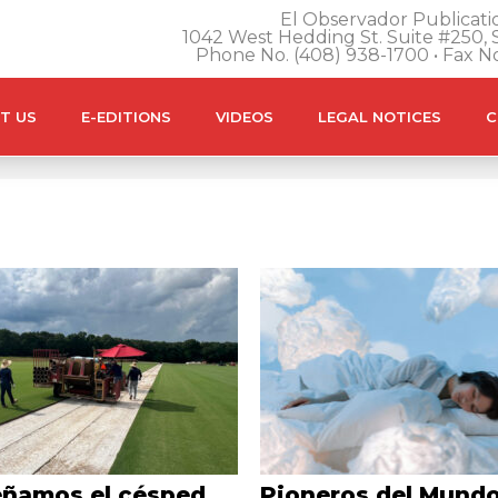
El Observador Publicatio
1042 West Hedding St. Suite #250, S
Phone No. (408) 938-1700 • Fax N
T US
E-EDITIONS
VIDEOS
LEGAL NOTICES
C
eñamos el césped
Pioneros del Mund