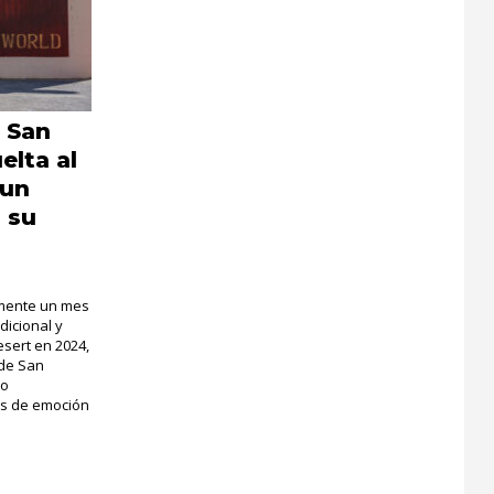
 San
elta al
“un
a su
amente un mes
dicional y
esert en 2024,
de San
co
jos de emoción