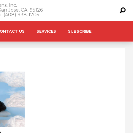
ns, Inc.
an Jose, CA. 95126
o. (408) 938-1705
ONTACT US
SERVICES
SUBSCRIBE
o