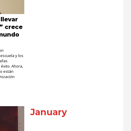
llevar
” crece
 mundo
on
escuela y los
gafas
éxito. Ahora,
ro están
nización
January