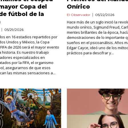
 mayor Copa del
Onírico
e fútbol de la
El Observador
05/22/2026
a
Hace más de un siglo inició la revol
mundo onírico, Sigmund Freud, Carl
05/29/2026
mentes brillantes de la época, hac
dos en 16 estadios repartidos por
demostraciones de lo importante q
os Unidos y México, la Copa
sueños en el psicoanálisis. Años m
 FIFA de 2026 será el mayor evento
Edgar Cayce, ideó uno de los mét
a historia. Es nuestro trabajo
prácticos para descifrar y...
gadores especializados en
tados por la FIFA, el organismo
tbol, asegurarnos de que esos
can las mismas sensaciones a...