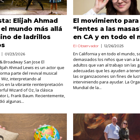
sta: Elijah Ahmad
El movimiento para 
 el mundo más allá
“lentes a las masas
ino de ladrillos
en CA y en todo el
os
El Observador
12/26/2025
En California y en todo el mundo, s
01/23/2026
demasiados los niños que van a la 
o & Broadway San Jose El
adultos que van al trabajo sin las 
lijah Ahmad Lewis es un actor que
adecuadas que les ayuden a tener 
orma parte del revival musical
las organizaciones sin fines de luc
e Wiz, interpretando al
interviniendo para ayudar. La Orga
s en la vibrante reinterpretación
Mundial de la...
ful Wizard of Oz, la clásica
autor L. Frank Baum. Recientemente,
ió algunas...