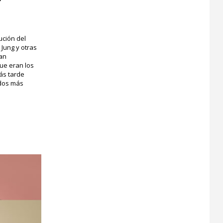
ución del
 Jung y otras
ían
ue eran los
ás tarde
odos más