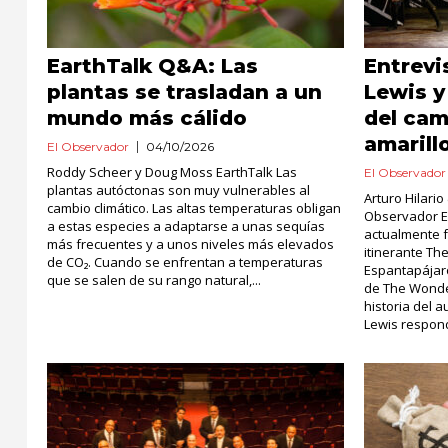
EarthTalk Q&A: Las
Entrevi
plantas se trasladan a un
Lewis y
mundo más cálido
del cam
amarill
El Observador
04/10/2026
Roddy Scheer y Doug Moss EarthTalk Las
El Observador
plantas autóctonas son muy vulnerables al
Arturo Hilari
cambio climático. Las altas temperaturas obligan
Observador E
a estas especies a adaptarse a unas sequías
actualmente f
más frecuentes y a unos niveles más elevados
itinerante Th
de CO₂. Cuando se enfrentan a temperaturas
Espantapájaro
que se salen de su rango natural,...
de The Wonder
historia del 
Lewis respond