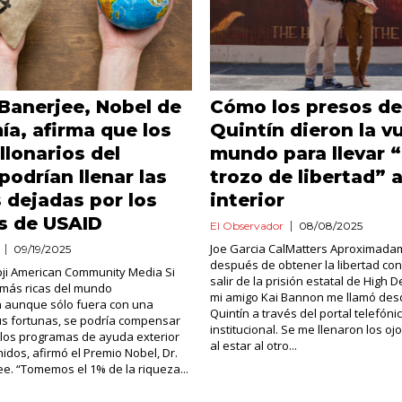
 Banerjee, Nobel de
Cómo los presos de
a, afirma que los
Quintín dieron la vu
llonarios del
mundo para llevar 
odrían llenar las
trozo de libertad” 
 dejadas por los
interior
s de USAID
El Observador
08/08/2025
Joe Garcia CalMatters Aproximad
09/19/2025
después de obtener la libertad con
bji American Community Media Si
salir de la prisión estatal de High D
 más ricas del mundo
mi amigo Kai Bannon me llamó des
n aunque sólo fuera con una
Quintín a través del portal telefóni
us fortunas, se podría compensar
institucional. Se me llenaron los o
 los programas de ayuda exterior
al estar al otro...
idos, afirmó el Premio Nobel, Dr.
jee. “Tomemos el 1% de la riqueza...