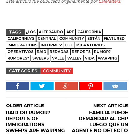
Este artículo fue publicado originalmente por
CalMatters
.
TAGS
¿LOS
ALTERANDO
ARE
CALIFORNIA
CALIFORNIA’S
CENTRAL
COMMUNITY
ESTÁN
FEATURED
IMMIGRATIONS
INFORMES:
LIFE
MIGRATORIOS
OPERATIVOS
RAID
REDADAS
REPORTS
RUMOR?
RUMORES?
SWEEPS
VALLE
VALLEY
VIDA
WARPING
CATEGORIES
COMMUNITY
OLDER ARTICLE
NEXT ARTICLE
RAID OR RUMOR?
FAMILIA PUEDE
REPORTS OF
DEMANDAR AL CHP
IMMIGRATIONS
LUEGO QUE UN
SWEEPS ARE WARPING
AGENTE NO DETECTÓ