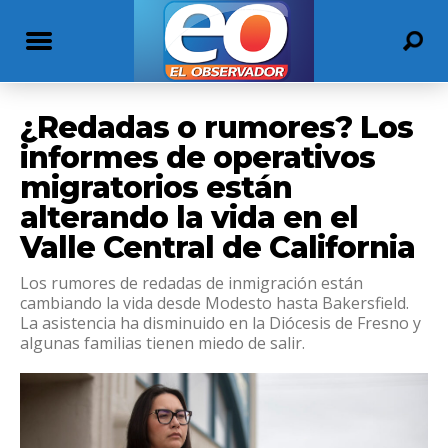
¿Redadas o rumores? Los
informes de operativos
migratorios están
alterando la vida en el
Valle Central de California
Los rumores de redadas de inmigración están
cambiando la vida desde Modesto hasta Bakersfield.
La asistencia ha disminuido en la Diócesis de Fresno y
algunas familias tienen miedo de salir.