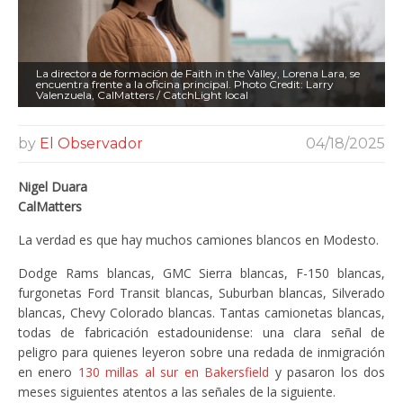
La directora de formación de Faith in the Valley, Lorena Lara, se
encuentra frente a la oficina principal. Photo Credit: Larry
Valenzuela, CalMatters / CatchLight local
by
El Observador
04/18/2025
Nigel Duara
CalMatters
La verdad es que hay muchos camiones blancos en Modesto.
Dodge Rams blancas, GMC Sierra blancas, F-150 blancas,
furgonetas Ford Transit blancas, Suburban blancas, Silverado
blancas, Chevy Colorado blancas. Tantas camionetas blancas,
todas de fabricación estadounidense: una clara señal de
peligro para quienes leyeron sobre una redada de inmigración
en enero
130 millas al sur en Bakersfield
y pasaron los dos
meses siguientes atentos a las señales de la siguiente.