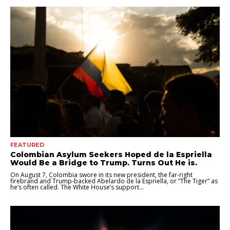
FEATURED
Colombian Asylum Seekers Hoped de la Espriella
Would Be a Bridge to Trump. Turns Out He is.
On August 7, Colombia swore in its new president, the far-right
firebrand and Trump-backed Abelardo de la Espriella, or “The Tiger” as
he’s often called. The White House’s support...