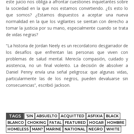
este juicio nos obliga a afrontar cuestiones inquietantes sobre
la sociedad en la que nos estamos convirtiendo. ¿Es esto lo
que somos? ¿Estamos dispuestos a aceptar una nueva
normalidad en la que los vigilantes se sientan con derecho a
tomar la justicia por su mano, especialmente cuando se trata
de vidas negras?
“La historia de Jordan Neely es un recordatorio desgarrador de
los desafíos que enfrentan las personas que viven con
problemas de salud mental. Merecía compasión, cuidado y
asistencia, no un final violento. La decisión de absolver a
Daniel Penny envía una señal peligrosa: que algunas vidas,
particularmente las de los negros, pueden devaluarse sin
consecuencias”, escribió Jackson.
TAGS
‘SIN
ABSUELTO
ACQUITTED
ASFIXIA
BLACK
BLANCO
CHOKING
FATAL
FEATURED
HOGAR
HOMBRE
HOMELESS
MAN?
MARINE
NATIONAL
NEGRO
WHITE