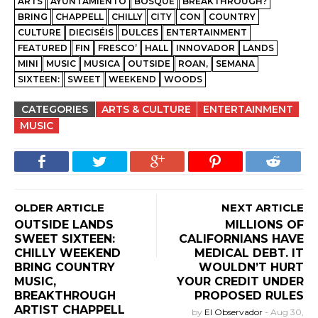
ARTS
AYUNTAMIENTO
BOSQUE
BREAKTHROUGH?
BRING
CHAPPELL
CHILLY
CITY
CON
COUNTRY
CULTURE
DIECISÉIS
DULCES
ENTERTAINMENT
FEATURED
FIN
FRESCO’
HALL
INNOVADOR
LANDS
MINI
MUSIC
MUSICA
OUTSIDE
ROAN,
SEMANA
SIXTEEN:
SWEET
WEEKEND
WOODS
CATEGORIES
ARTS & CULTURE
ENTERTAINMENT
MUSIC
OLDER ARTICLE
NEXT ARTICLE
OUTSIDE LANDS
MILLIONS OF
SWEET SIXTEEN:
CALIFORNIANS HAVE
CHILLY WEEKEND
MEDICAL DEBT. IT
BRING COUNTRY
WOULDN’T HURT
MUSIC,
YOUR CREDIT UNDER
BREAKTHROUGH
PROPOSED RULES
ARTIST CHAPPELL
by
El Observador
-
Aug 30,