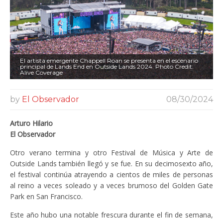
El artista emergente Chappell Roan se presenta en el escenario
principal de Lands End en Outside Lands 2024. Photo Credit:
Alive Coverage
by
El Observador
08/30/2024
Arturo Hilario
El Observador
Otro verano termina y otro Festival de Música y Arte de
Outside Lands también llegó y se fue. En su decimosexto año,
el festival continúa atrayendo a cientos de miles de personas
al reino a veces soleado y a veces brumoso del Golden Gate
Park en San Francisco.
Este año hubo una notable frescura durante el fin de semana,