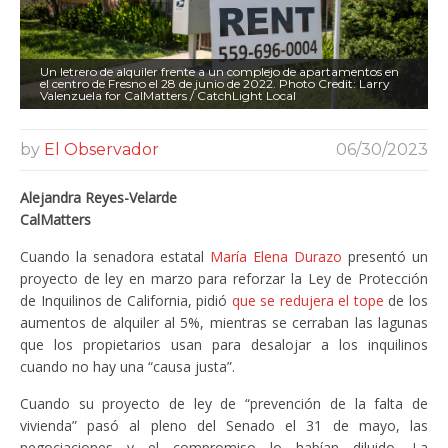
Un letrero de alquiler frente a un complejo de apartamentos en
el centro de Fresno el 28 de junio de 2022. Photo Credit: Larry
Valenzuela for CalMatters / CatchLight Local
by
El Observador
06/30/2023
Alejandra Reyes-Velarde
CalMatters
Cuando la senadora estatal
María Elena Durazo
presentó un
proyecto de ley en marzo para reforzar la Ley de Protección
de Inquilinos de California, pidió
que se redujera el tope
de los
aumentos de alquiler al 5%, mientras se cerraban las lagunas
que los propietarios usan para desalojar a los inquilinos
cuando no hay una “causa justa”.
Cuando su proyecto de ley de “prevención de la falta de
vivienda” pasó al pleno del Senado el 31 de mayo, las
negociaciones y el compromiso lo habían diluido. La