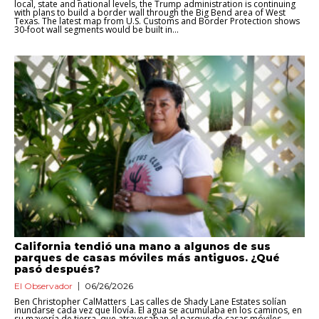
local, state and national levels, the Trump administration is continuing
with plans to build a border wall through the Big Bend area of West
Texas. The latest map from U.S. Customs and Border Protection shows
30-foot wall segments would be built in...
California tendió una mano a algunos de sus
parques de casas móviles más antiguos. ¿Qué
pasó después?
El Observador
06/26/2026
Ben Christopher CalMatters Las calles de Shady Lane Estates solían
inundarse cada vez que llovía. El agua se acumulaba en los caminos, en
su mayoría de tierra, que atravesaban el parque de casas móviles,