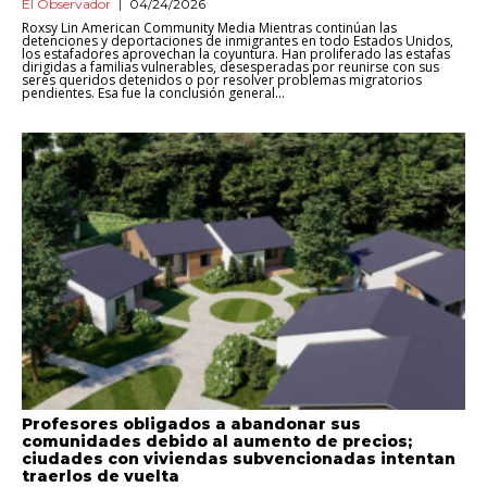
El Observador
04/24/2026
Roxsy Lin American Community Media Mientras continúan las
detenciones y deportaciones de inmigrantes en todo Estados Unidos,
los estafadores aprovechan la coyuntura. Han proliferado las estafas
dirigidas a familias vulnerables, desesperadas por reunirse con sus
seres queridos detenidos o por resolver problemas migratorios
pendientes. Esa fue la conclusión general...
Profesores obligados a abandonar sus
comunidades debido al aumento de precios;
ciudades con viviendas subvencionadas intentan
traerlos de vuelta