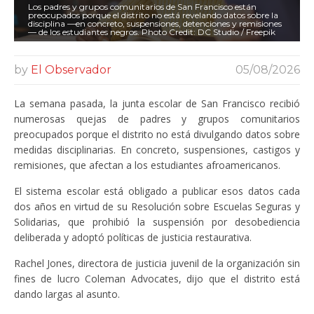
Los padres y grupos comunitarios de San Francisco están
preocupados porque el distrito no está revelando datos sobre la
disciplina —en concreto, suspensiones, detenciones y remisiones
— de los estudiantes negros. Photo Credit: DC Studio / Freepik
by
El Observador
05/08/2026
La semana pasada, la junta escolar de San Francisco recibió
numerosas quejas de padres y grupos comunitarios
preocupados porque el distrito no está divulgando datos sobre
medidas disciplinarias. En concreto, suspensiones, castigos y
remisiones, que afectan a los estudiantes afroamericanos.
El sistema escolar está obligado a publicar esos datos cada
dos años en virtud de su Resolución sobre Escuelas Seguras y
Solidarias, que prohibió la suspensión por desobediencia
deliberada y adoptó políticas de justicia restaurativa.
Rachel Jones, directora de justicia juvenil de la organización sin
fines de lucro Coleman Advocates, dijo que el distrito está
dando largas al asunto.