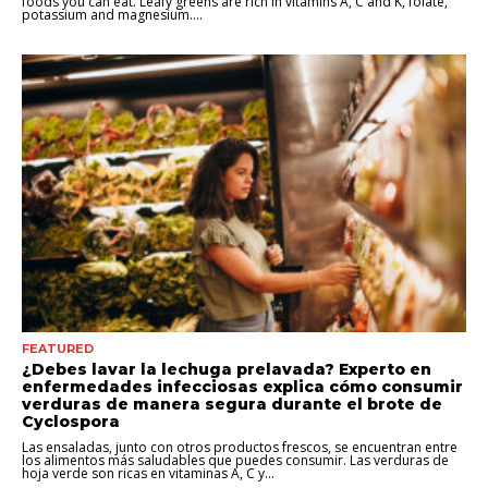
foods you can eat. Leafy greens are rich in vitamins A, C and K, folate,
potassium and magnesium....
FEATURED
¿Debes lavar la lechuga prelavada? Experto en
enfermedades infecciosas explica cómo consumir
verduras de manera segura durante el brote de
Cyclospora
Las ensaladas, junto con otros productos frescos, se encuentran entre
los alimentos más saludables que puedes consumir. Las verduras de
hoja verde son ricas en vitaminas A, C y...