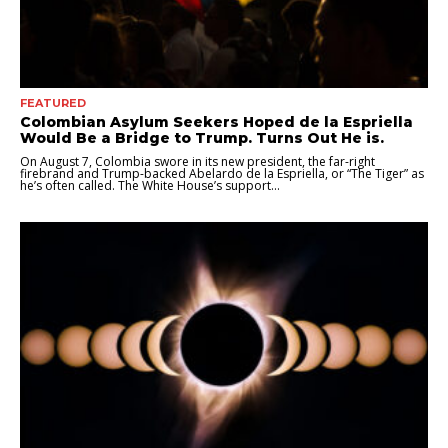
FEATURED
Colombian Asylum Seekers Hoped de la Espriella
Would Be a Bridge to Trump. Turns Out He is.
On August 7, Colombia swore in its new president, the far-right
firebrand and Trump-backed Abelardo de la Espriella, or “The Tiger” as
he’s often called. The White House’s support...