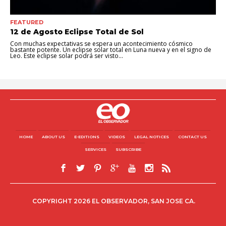
FEATURED
12 de Agosto Eclipse Total de Sol
Con muchas expectativas se espera un acontecimiento cósmico
bastante potente. Un eclipse solar total en Luna nueva y en el signo de
Leo. Este eclipse solar podrá ser visto...
HOME
ABOUT US
E-EDITIONS
VIDEOS
LEGAL NOTICES
CONTACT US
SERVICES
SUBSCRIBE
COPYRIGHT 2026 EL OBSERVADOR, SAN JOSE CA.