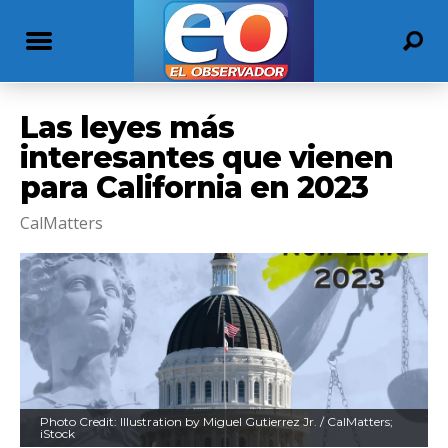
Las leyes más
interesantes que vienen
para California en 2023
CalMatters
Photo Credit: Illustration by Miguel Gutierrez Jr. / CalMatters;
iStock