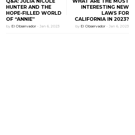
Q&A: JULIA NICOLE
WHAT ARE THE MOST
HUNTER AND THE
INTERESTING NEW
HOPE-FILLED WORLD
LAWS FOR
OF “ANNIE”
CALIFORNIA IN 2023?
by
El Observador
-
Jan 6, 2023
by
El Observador
-
Jan 6, 2023