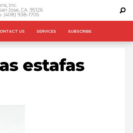
ns, Inc.
an Jose, CA. 95126
o. (408) 938-1705
ONTACT US
SERVICES
SUBSCRIBE
mas estafas