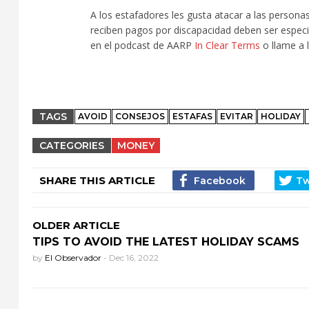
A los estafadores les gusta atacar a las personas
reciben pagos por discapacidad deben ser especi
en el podcast de AARP
In Clear Terms
o llame a 
TAGS
AVOID
CONSEJOS
ESTAFAS
EVITAR
HOLIDAY
CATEGORIES
MONEY
SHARE THIS ARTICLE
OLDER ARTICLE
TIPS TO AVOID THE LATEST HOLIDAY SCAMS
by
El Observador
-
Dec 16, 2022