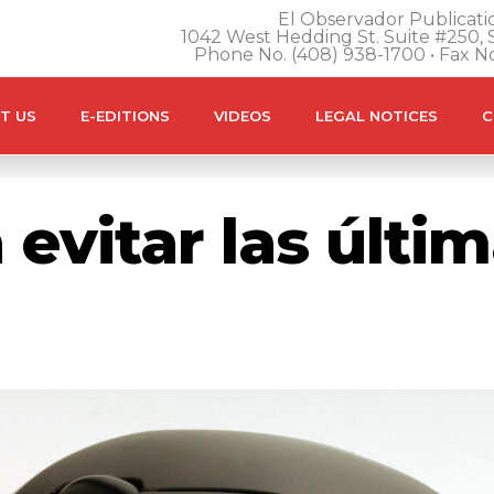
El Observador Publicatio
1042 West Hedding St. Suite #250, S
Phone No. (408) 938-1700 • Fax N
T US
E-EDITIONS
VIDEOS
LEGAL NOTICES
C
evitar las últi