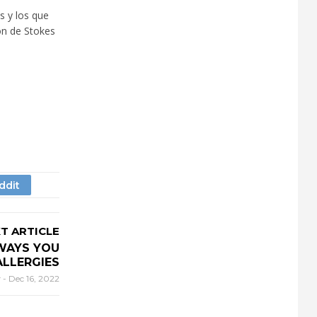
s y los que
ón de Stokes
T ARTICLE
 WAYS YOU
LLERGIES
r
-
Dec 16, 2022