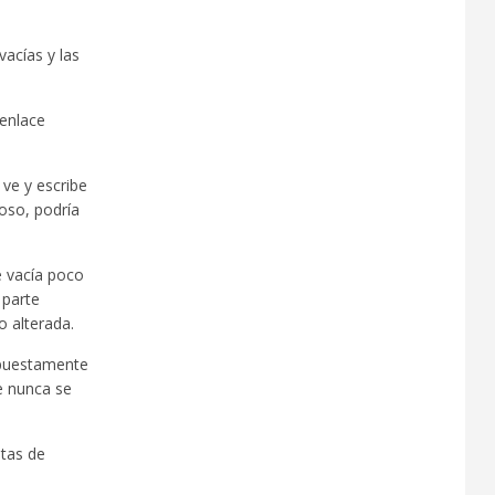
acías y las
 enlace
 ve y escribe
oso, podría
e vacía poco
 parte
o alterada.
upuestamente
ue nunca se
ntas de