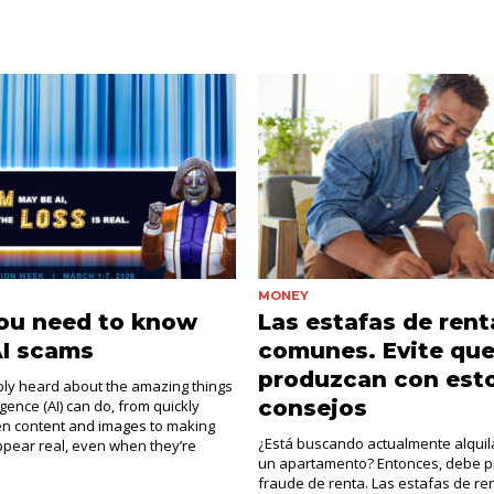
MONEY
ou need to know
Las estafas de rent
AI scams
comunes. Evite que
produzcan con est
ly heard about the amazing things
consejos
lligence (AI) can do, from quickly
ten content and images to making
¿Está buscando actualmente alquil
ppear real, even when they’re
un apartamento? Entonces, debe p
fraude de renta. Las estafas de re