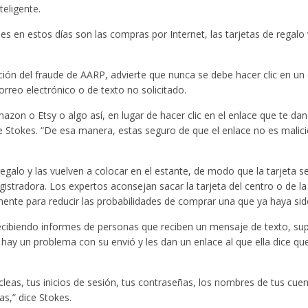
eligente.
en estos días son las compras por Internet, las tarjetas de regalo v
ión del fraude de AARP, advierte que nunca se debe hacer clic en un
rreo electrónico o de texto no solicitado.
azon o Etsy o algo así, en lugar de hacer clic en el enlace que te dan
e Stokes. “De esa manera, estas seguro de que el enlace no es malici
galo y las vuelven a colocar en el estante, de modo que la tarjeta s
istradora. Los expertos aconsejan sacar la tarjeta del centro o de la
mente para reducir las probabilidades de comprar una que ya haya sid
recibiendo informes de personas que reciben un mensaje de texto, s
e hay un problema con su envió y les dan un enlace al que ella dice q
cleas, tus inicios de sesión, tus contraseñas, los nombres de tus cue
as,” dice Stokes.