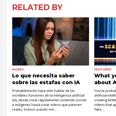
RELATED BY
MONEY
FEATURED
Lo que necesita saber
What y
sobre las estafas con IA
about 
Probablemente haya oído hablar de las
You’ve probab
increíbles funciones de la inteligencia artificial
artificial inte
(IA), desde crear rápidamente contenido escrito
creating writ
e imágenes hasta crear videos que parecen
videos that a
reales, incluso cuando son...
fake....