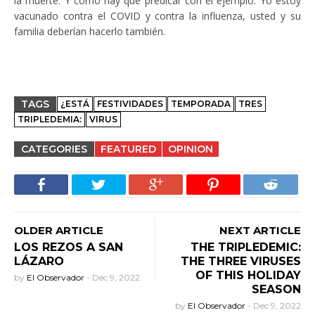
la muerte. Y como hay que predicar con el ejemplo: Yo estoy
vacunado contra el COVID y contra la influenza, usted y su
familia deberían hacerlo también.
TAGS
¿ESTÁ
FESTIVIDADES
TEMPORADA
TRES
TRIPLEDEMIA:
VIRUS
CATEGORIES
FEATURED
OPINION
OLDER ARTICLE
NEXT ARTICLE
LOS REZOS A SAN
THE TRIPLEDEMIC:
LÁZARO
THE THREE VIRUSES
OF THIS HOLIDAY
by
El Observador
-
Dec 9, 2022
SEASON
by
El Observador
-
Dec 9, 2022