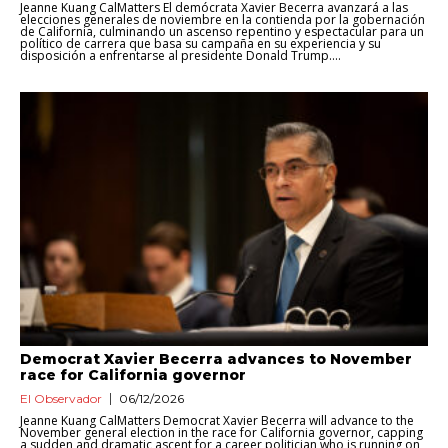
Jeanne Kuang CalMatters El demócrata Xavier Becerra avanzará a las
elecciones generales de noviembre en la contienda por la gobernación
de California, culminando un ascenso repentino y espectacular para un
político de carrera que basa su campaña en su experiencia y su
disposición a enfrentarse al presidente Donald Trump....
Democrat Xavier Becerra advances to November
race for California governor
El Observador
06/12/2026
Jeanne Kuang CalMatters Democrat Xavier Becerra will advance to the
November general election in the race for California governor, capping
a sudden and dramatic ascent for a career politician who is running on