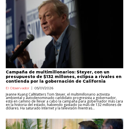
Campaña de multimillonarios: Steyer, con un
presupuesto de $132 millones, eclipsa a rivales en
contienda por la gobernación de California
El Observador
05/01/2026
Jeanne Kuang CalMatters Tom Steyer, el multimillonario activista
ambiental y autodenominado candidato progresista a gobernador,
está en camino de llevar a cabo la campaña para gobernador más cara
en la historia del estado, habiendo gastado ya más de 132 millones de
dólares. Ha saturado Internet y la televisión mientras...