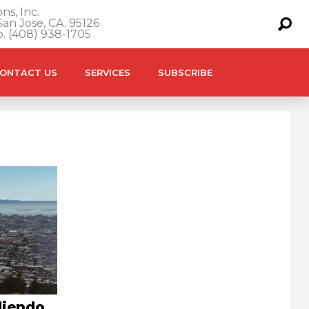
ns, Inc.
an Jose, CA. 95126
o. (408) 938-1705
ONTACT US
SERVICES
SUBSCRIBE
diendo