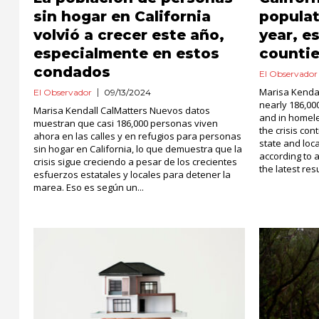
sin hogar en California
populat
volvió a crecer este año,
year, e
especialmente en estos
counti
condados
El Observador
Marisa Kenda
El Observador
09/13/2024
nearly 186,00
Marisa Kendall CalMatters Nuevos datos
and in homele
muestran que casi 186,000 personas viven
the crisis con
ahora en las calles y en refugios para personas
state and loca
sin hogar en California, lo que demuestra que la
according to 
crisis sigue creciendo a pesar de los crecientes
the latest resu
esfuerzos estatales y locales para detener la
marea. Eso es según un...