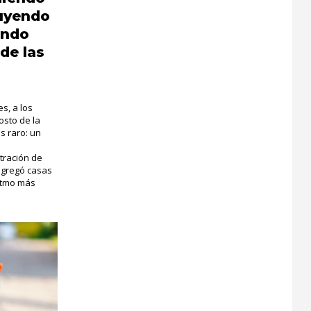
ruyendo
ándo
de las
s, a los
osto de la
s raro: un
tración de
agregó casas
ritmo más