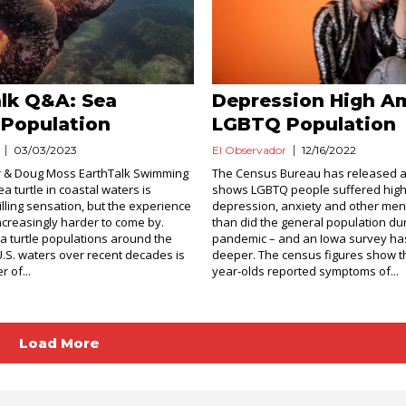
lk Q&A: Sea
Depression High A
 Population
LGBTQ Population
03/03/2023
El Observador
12/16/2022
 & Doug Moss EarthTalk Swimming
The Census Bureau has released a 
a turtle in coastal waters is
shows LGBTQ people suffered high
rilling sensation, but the experience
depression, anxiety and other men
ncreasingly harder to come by.
than did the general population du
ea turtle populations around the
pandemic – and an Iowa survey has 
U.S. waters over recent decades is
deeper. The census figures show tha
 of...
year-olds reported symptoms of...
Load More