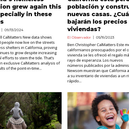
ion grew again this
población y const
specially in these
nuevas casas. ¿Cu
es
bajarán los precios 
viviendas?
09/13/2024
ll CalMatters New data shows
El Observador
05/19/2023
0 people now live on the streets
Ben Christopher CalMatters Este me
ss shelters in California, proving
californianos preocupados por el c
tinues to grow despite increasing
vivienda se les ofreció el regalo má
l efforts to stem the tide. That’s
rayo de esperanza. Los nuevos
an exclusive CalMatters analysis of
números publicados por la adminis
lts of the point-in-time...
Newsom muestran que California 
a su inventario de viviendas a un 
rápido...