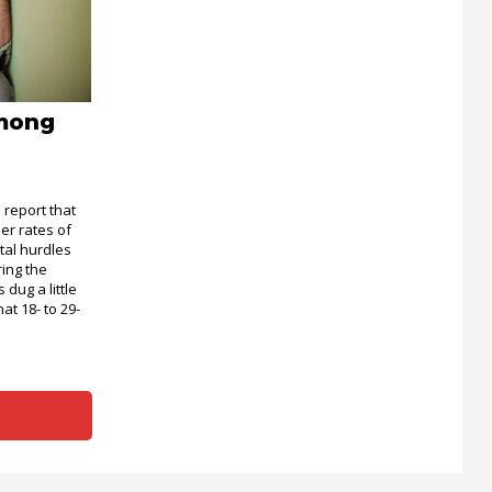
mong
report that
er rates of
tal hurdles
ring the
dug a little
t 18- to 29-