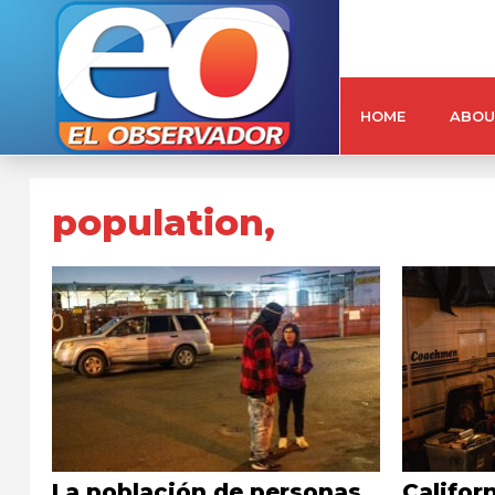
HOME
ABOU
population,
La población de personas
Califor