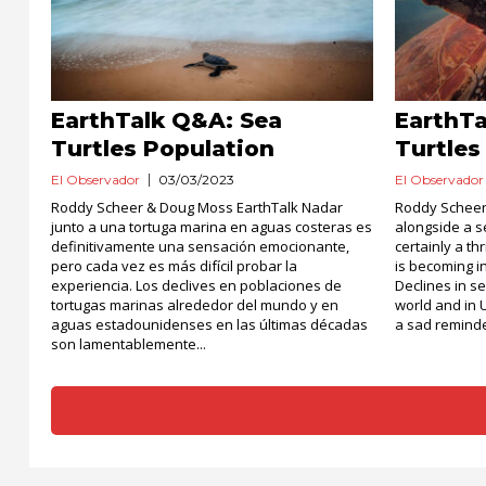
EarthTalk Q&A: Sea
EarthTa
Turtles Population
Turtles
El Observador
03/03/2023
El Observador
Roddy Scheer & Doug Moss EarthTalk Nadar
Roddy Scheer
junto a una tortuga marina en aguas costeras es
alongside a se
definitivamente una sensación emocionante,
certainly a th
pero cada vez es más difícil probar la
is becoming i
experiencia. Los declives en poblaciones de
Declines in s
tortugas marinas alrededor del mundo y en
world and in 
aguas estadounidenses en las últimas décadas
a sad reminder
son lamentablemente...