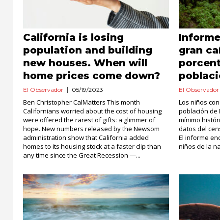
California is losing
Informe
population and building
gran ca
new houses. When will
porcent
home prices come down?
poblaci
El Observador
05/19/2023
El Observador
Ben Christopher CalMatters This month
Los niños cons
Californians worried about the cost of housing
población de E
were offered the rarest of gifts: a glimmer of
mínimo histór
hope. New numbers released by the Newsom
datos del cen
administration show that California added
El informe enc
homes to its housing stock at a faster clip than
niños de la na
any time since the Great Recession —...