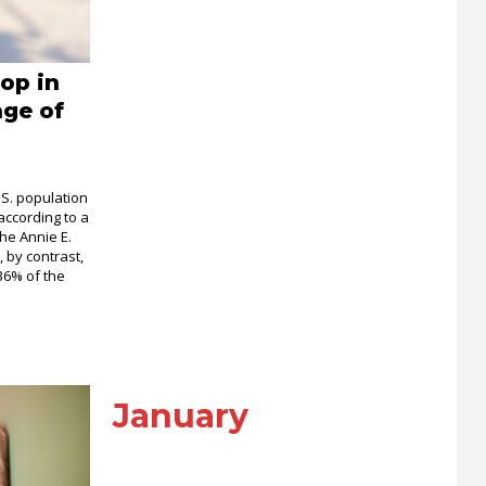
op in
age of
.S. population
 according to a
he Annie E.
 by contrast,
36% of the
January