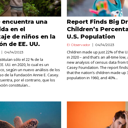
 encuentra una
Report Finds Big Dr
ída en el
Children’s Percent
aje de niños en la
U.S. Population
ón de EE. UU.
El Observador
04/14/2023
Children made up just 22% of the U
04/14/2023
in 2020 – and that’s an all-time low,
tituían sólo el 22 % de la
new analysis of census data from t
E. UU. en 2020, lo cual es un
Casey Foundation. The report finds,
ico, según un nuevo análisis de los
that the nation’s children made up 
so de la Fundación Annie E. Casey.
population in 1960, and 40%...
uentra, por el contrario, que los
ción constituían...