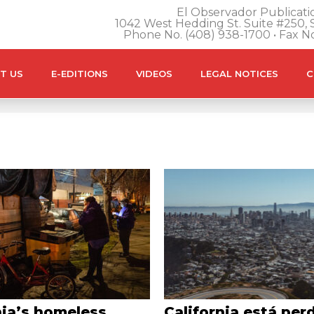
El Observador Publicatio
1042 West Hedding St. Suite #250, S
Phone No. (408) 938-1700 • Fax N
T US
E-EDITIONS
VIDEOS
LEGAL NOTICES
C
nia’s homeless
California está per