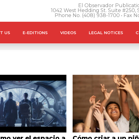
El Observador Publicatio
1042 West Hedding St. Suite #250, S
Phone No. (408) 938-1700 • Fax N
T US
E-EDITIONS
VIDEOS
LEGAL NOTICES
C
o ver el espacio a
Cómo criar a un ni