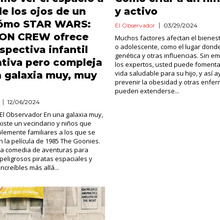
de los ojos de un
y activo
Cómo STAR WARS:
El Observador
03/29/2024
ON CREW ofrece
Muchos factores afectan el bienest
o adolescente, como el lugar donde
spectiva infantil
genética y otras influencias. Sin 
tiva pero compleja
los expertos, usted puede fomentar
vida saludable para su hijo, y así 
a galaxia muy, muy
prevenir la obesidad y otras enf
pueden extenderse...
12/06/2024
o El Observador En una galaxia muy,
xiste un vecindario y niños que
blemente familiares a los que se
 la película de 1985 The Goonies.
 la comedia de aventuras para
 peligrosos piratas espaciales y
ncreíbles más allá...