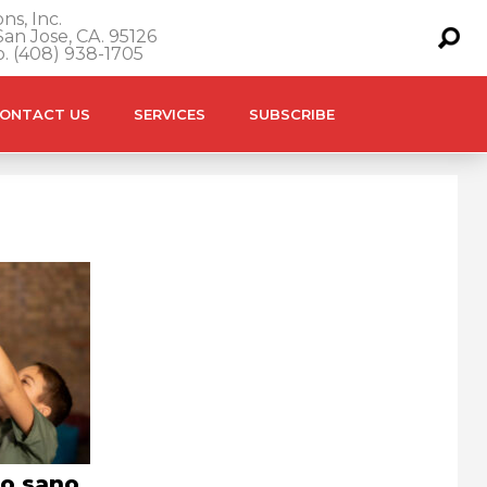
ns, Inc.
an Jose, CA. 95126
o. (408) 938-1705
ONTACT US
SERVICES
SUBSCRIBE
ño sano