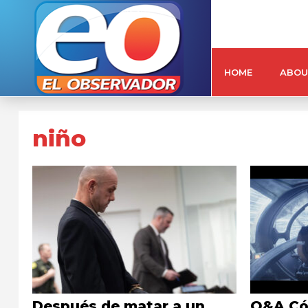
HOME
ABOU
niño
Después de matar a un
Q&A Cóm