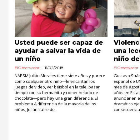
Usted puede ser capaz de
Violenc
ayudar a salvar la vida de
una lec
un niño
niño de
ElObservador
11/02/2018
ElObservador
NAPSM Julián Morales tiene siete años y parece
Gustavo Suáre
como cualquier otro niño—le encantan los
Español de UN
juegos de video, ver béisbol en la tele, pasar
mes de agosto
tiempo con su hermanita y comer helado de
años en Esta
chocolate—pero hay una gran diferencia. El
anunciar en e
problema A diferencia de la mayoría de los
dramático ej
niños, Julián sufre de...
consecuencias