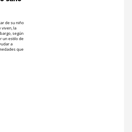
ar de su niño
 viven, la
embargo, según
 un estilo de
ayudar a
ermedades que