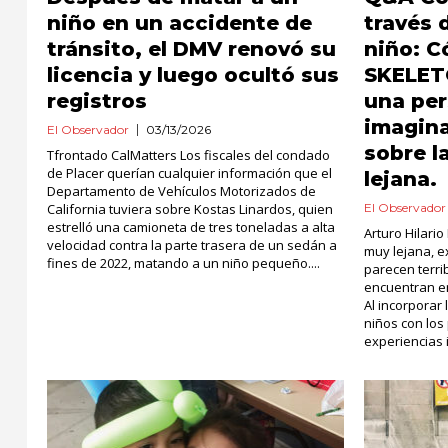
niño en un accidente de
través 
tránsito, el DMV renovó su
niño: 
licencia y luego ocultó sus
SKELET
registros
una per
imagina
El Observador
03/13/2026
sobre l
Tfrontado CalMatters Los fiscales del condado
de Placer querían cualquier información que el
lejana.
Departamento de Vehículos Motorizados de
California tuviera sobre Kostas Linardos, quien
El Observador
estrelló una camioneta de tres toneladas a alta
Arturo Hilari
velocidad contra la parte trasera de un sedán a
muy lejana, e
fines de 2022, matando a un niño pequeño....
parecen terri
encuentran en
Al incorporar
niños con los
experiencias i