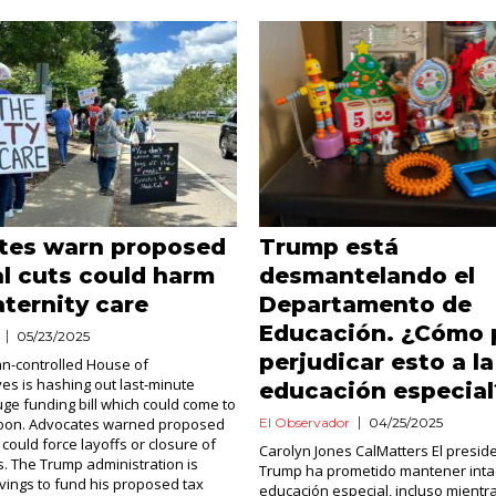
tes warn proposed
Trump está
l cuts could harm
desmantelando el
aternity care
Departamento de
Educación. ¿Cómo 
05/23/2025
perjudicar esto a la
n-controlled House of
es is hashing out last-minute
educación especial
uge funding bill which could come to
 soon. Advocates warned proposed
El Observador
04/25/2025
could force layoffs or closure of
Carolyn Jones CalMatters El presid
ls. The Trump administration is
Trump ha prometido mantener intac
avings to fund his proposed tax
educación especial, incluso mientr