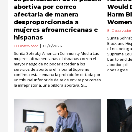
abortiva por correo
Would D
afectaría de manera
Harm Bl
desproporcionada a
Wome
mujeres afroamericanas e
El Observador
hispanas
Sunita Sohra
Black and His
El Observador
05/15/2026
of not being a
Sunita Sohrabji American Community Media Las
Supreme Court
mujeres afroamericanas e hispanas corren el
ban to end de
mayor riesgo de no poder acceder a los
abortion pill 
servicios de aborto si el Tribunal Supremo
does agree...
confirma esta semana la prohibición dictada por
un tribunal inferior de dejar de enviar por correo
la mifepristona, una píldora abortiva. Si...