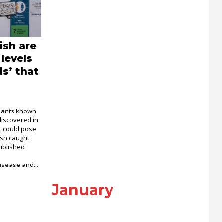
ish are
levels
ls’ that
nants known
discovered in
at could pose
ish caught
ublished
isease and...
January