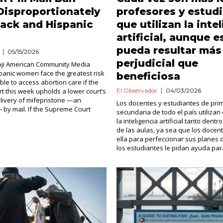
isproportionately
profesores y estud
ack and Hispanic
que utilizan la inte
n
artificial, aunque e
pueda resultar más
05/15/2026
perjudicial que
bji American Community Media
panic women face the greatest risk
beneficiosa
ble to access abortion care if the
 this week upholds a lower court’s
El Observador
04/03/2026
livery of mifepristone —an
Los docentes y estudiantes de prim
— by mail. If the Supreme Court
secundaria de todo el país utiliza
la inteligencia artificial tanto dent
de las aulas, ya sea que los docen
ella para perfeccionar sus planes 
los estudiantes le pidan ayuda para