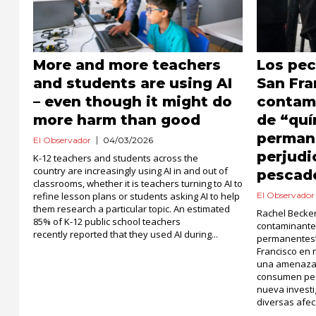
More and more teachers
Los pec
and students are using AI
San Fra
– even though it might do
contam
more harm than good
de “qu
perman
El Observador
04/03/2026
perjudi
K-12 teachers and students across the
country are increasingly using AI in and out of
pescad
classrooms, whether it is teachers turning to AI to
refine lesson plans or students asking AI to help
El Observador
them research a particular topic. An estimated
Rachel Becke
85% of K-12 public school teachers
contaminante
recently reported that they used AI during...
permanentes”
Francisco en 
una amenaza 
consumen pes
nueva investi
diversas afec