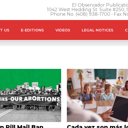
El Observador Publicatio
1042 West Hedding St. Suite #250, S
Phone No. (408) 938-1700 • Fax N
T US
E-EDITIONS
VIDEOS
LEGAL NOTICES
C
n Pill Mail Ban
Cada vez son más l