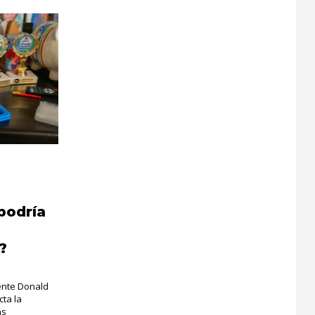
podría
?
ente Donald
ta la
as