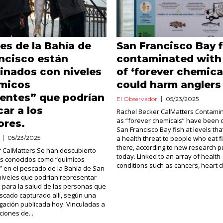
es de la Bahía de
San Francisco Bay f
ncisco están
contaminated with 
inados con niveles
of ‘forever chemica
ímicos
could harm anglers
entes” que podrían
El Observador
05/23/2025
car a los
Rachel Becker CalMatters Contami
as “forever chemicals” have been 
ores.
San Francisco Bay fish at levels th
05/23/2025
a health threat to people who eat f
there, according to new research p
r CalMatters Se han descubierto
today. Linked to an array of health
s conocidos como “químicos
conditions such as cancers, heart d
 en el pescado de la Bahía de San
niveles que podrían representar
para la salud de las personas que
cado capturado allí, según una
gación publicada hoy. Vinculadas a
ciones de...