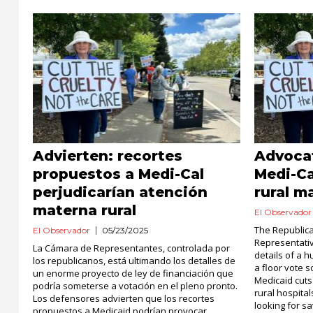
Advierten: recortes
Advoca
propuestos a Medi-Cal
Medi-Ca
perjudicarían atención
rural m
materna rural
El Observador
The Republica
El Observador
05/23/2025
Representativ
La Cámara de Representantes, controlada por
details of a h
los republicanos, está ultimando los detalles de
a floor vote
un enorme proyecto de ley de financiación que
Medicaid cuts 
podría someterse a votación en el pleno pronto.
rural hospita
Los defensores advierten que los recortes
looking for s
propuestos a Medicaid podrían provocar