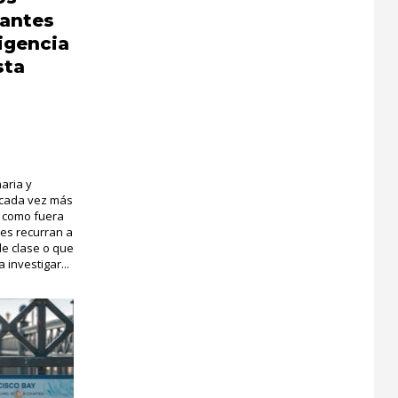
iantes
ligencia
sta
aria y
n cada vez más
ro como fuera
tes recurran a
de clase o que
 investigar...