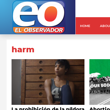
HOME
ABOU
harm
La prohibición de la píldora
Abortio