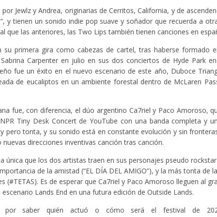
or Jewlz y Andrea, originarias de Cerritos, California, y de ascende
”, y tienen un sonido indie pop suave y soñador que recuerda a otra 
ual que las anteriores, las Two Lips también tienen canciones en espa
su primera gira como cabezas de cartel, tras haberse formado e
Sabrina Carpenter en julio en sus dos conciertos de Hyde Park en
eño fue un éxito en el nuevo escenario de este año, Duboce Trian
ada de eucaliptos en un ambiente forestal dentro de McLaren Pass
ana fue, con diferencia, el dúo argentino Ca7riel y Paco Amoroso, qu
el NPR Tiny Desk Concert de YouTube con una banda completa y u
ky pero tonta, y su sonido está en constante evolución y sin fronter
 nuevas direcciones inventivas canción tras canción.
la única que los dos artistas traen en sus personajes pseudo rockstar
importancia de la amistad (“EL DÍA DEL AMIGO”), y la más tonta de l
es (#TETAS). Es de esperar que Ca7riel y Paco Amoroso lleguen al gr
l escenario Lands End en una futura edición de Outside Lands.
dad por saber quién actuó o cómo será el festival de 202