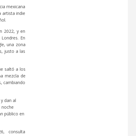
ncia mexicana
artista indie
ñol.
n 2022, y en
 Londres. En
gle, una zona
, justo a las
e saltó a los
na mezcla de
as, cambiando
 y dan al
a noche
an público en
6, consulta