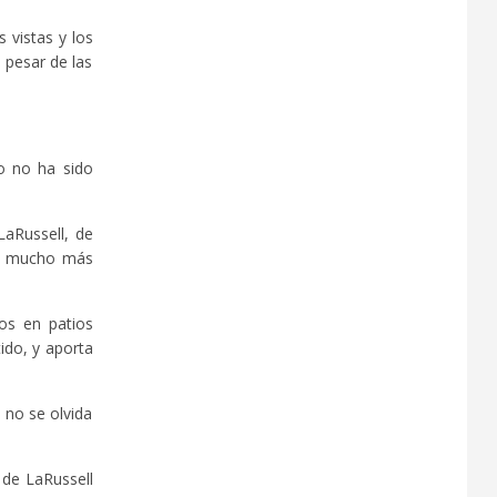
 vistas y los
a pesar de las
o no ha sido
LaRussell, de
val mucho más
os en patios
ido, y aporta
 no se olvida
 de LaRussell