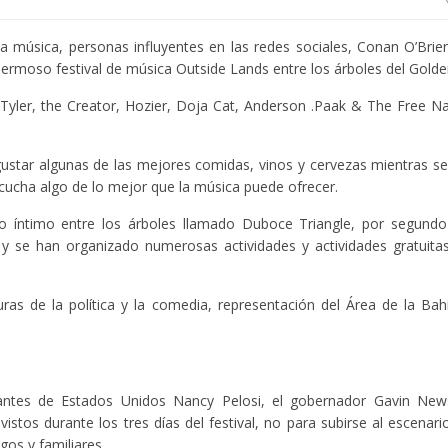
la música, personas influyentes en las redes sociales, Conan O’Brien
hermoso festival de música Outside Lands entre los árboles del Golde
 Tyler, the Creator, Hozier, Doja Cat, Anderson .Paak & The Free Na
gustar algunas de las mejores comidas, vinos y cervezas mientras se
cucha algo de lo mejor que la música puede ofrecer.
o íntimo entre los árboles llamado Duboce Triangle, por segund
 y se han organizado numerosas actividades y actividades gratuita
as de la política y la comedia, representación del Área de la Bahí
antes de Estados Unidos Nancy Pelosi, el gobernador Gavin Ne
stos durante los tres días del festival, no para subirse al escenari
gos y familiares.