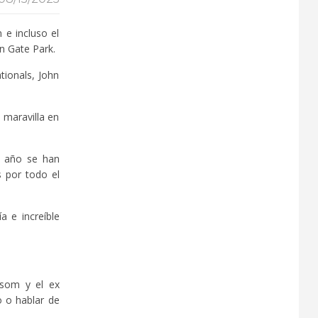
 e incluso el
n Gate Park.
tionals, John
 maravilla en
o año se han
s por todo el
a e increíble
wsom y el ex
o o hablar de