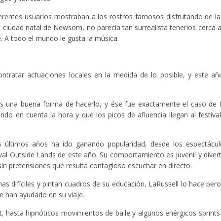
ferentes usuarios mostraban a los rostros famosos disfrutando de las
 la ciudad natal de Newsom, no parecía tan surrealista tenerlos cerca 
ue. A todo el mundo le gusta la música.
tratar actuaciones locales en la medida de lo posible, y este añ
es una buena forma de hacerlo, y ése fue exactamente el caso de 
ndo en cuenta la hora y que los picos de afluencia llegan al festi
 últimos años ha ido ganando popularidad, desde los espectácul
val Outside Lands de este año. Su comportamiento es juvenil y divert
 sin pretensiones que resulta contagioso escuchar en directo.
s difíciles y pintan cuadros de su educación, LaRussell lo hace pero
le han ayudado en su viaje.
 hasta hipnóticos movimientos de baile y algunos enérgicos sprints