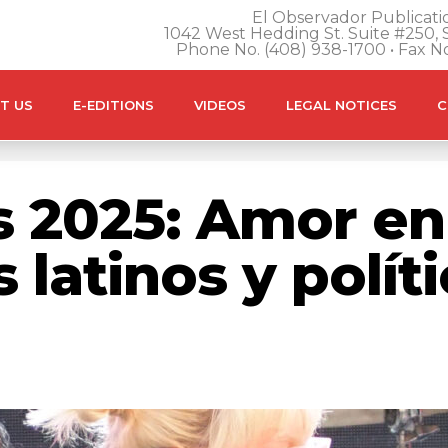
El Observador Publicatio
1042 West Hedding St. Suite #250, S
Phone No. (408) 938-1700 • Fax N
T US
E-EDITIONS
VIDEOS
LEGAL NOTICES
C
 2025: Amor en 
 latinos y polít