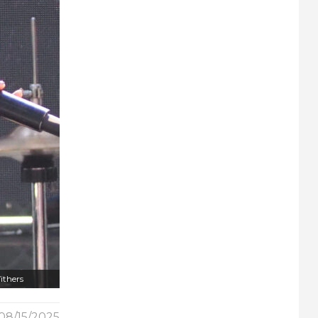
ithers
08/15/2025