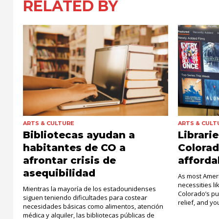
RELATED BY
ARTS & CULTURE
ARTS & CULT
Bibliotecas ayudan a
Librari
habitantes de CO a
Colora
afrontar crisis de
affordab
asequibilidad
As most Ameri
necessities li
Mientras la mayoría de los estadounidenses
Colorado’s pu
siguen teniendo dificultades para costear
relief, and you
necesidades básicas como alimentos, atención
médica y alquiler, las bibliotecas públicas de