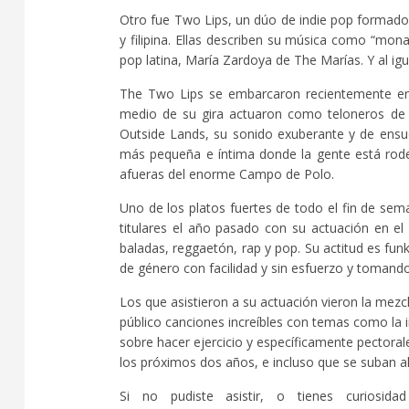
Otro fue Two Lips, un dúo de indie pop formado p
y filipina. Ellas describen su música como “mona
pop latina, María Zardoya de The Marías. Y al ig
The Two Lips se embarcaron recientemente en 
medio de su gira actuaron como teloneros de 
Outside Lands, su sonido exuberante y de ensu
más pequeña e íntima donde la gente está rode
afueras del enorme Campo de Polo.
Uno de los platos fuertes de todo el fin de sem
titulares el año pasado con su actuación en 
baladas, reggaetón, rap y pop. Su actitud es fun
de género con facilidad y sin esfuerzo y tomando
Los que asistieron a su actuación vieron la mezc
público canciones increíbles con temas como la 
sobre hacer ejercicio y específicamente pectoral
los próximos dos años, e incluso que se suban a
Si no pudiste asistir, o tienes curiosi