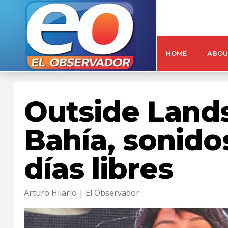
HOME
ABOU
Outside Lands
Bahía, sonidos
días libres
Arturo Hilario | El Observador