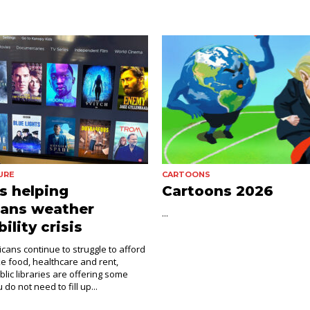
URE
CARTOONS
es helping
Cartoons 2026
dans weather
...
ility crisis
cans continue to struggle to afford
ke food, healthcare and rent,
blic libraries are offering some
 do not need to fill up...