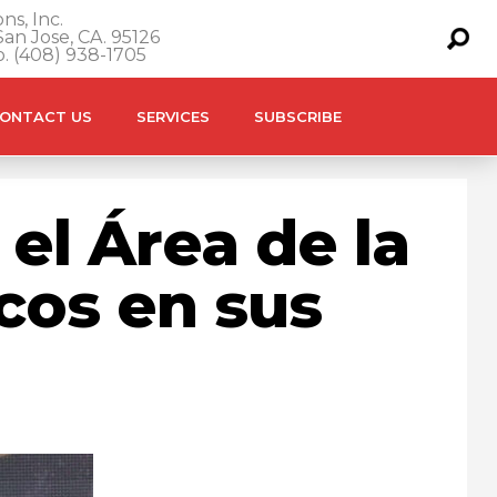
ns, Inc.
an Jose, CA. 95126
o. (408) 938-1705
ONTACT US
SERVICES
SUBSCRIBE
el Área de la
icos en sus