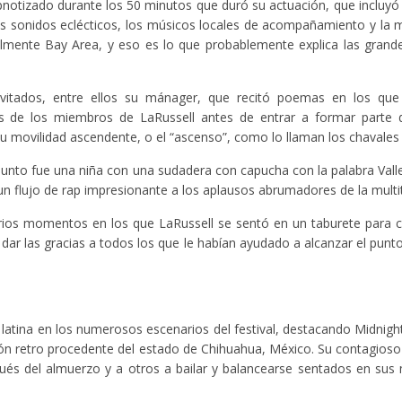
ipnotizado durante los 50 minutos que duró su actuación, que incluyó
os sonidos eclécticos, los músicos locales de acompañamiento y la 
almente Bay Area, y eso es lo que probablemente explica las grand
nvitados, entre ellos su mánager, que recitó poemas en los que 
s de los miembros de LaRussell antes de entrar a formar parte d
u movilidad ascendente, o el “ascenso”, como lo llaman los chavales 
unto fue una niña con una sudadera con capucha con la palabra Valle
un flujo de rap impresionante a los aplausos abrumadores de la multi
arios momentos en los que LaRussell se sentó en un taburete para 
dar las gracias a todos los que le habían ayudado a alcanzar el punt
 latina en los numerosos escenarios del festival, destacando Midnigh
ión retro procedente del estado de Chihuahua, México. Su contagios
pués del almuerzo y a otros a bailar y balancearse sentados en sus