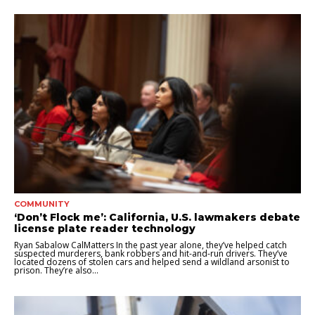
COMMUNITY
‘Don’t Flock me’: California, U.S. lawmakers debate
license plate reader technology
Ryan Sabalow CalMatters In the past year alone, they’ve helped catch
suspected murderers, bank robbers and hit-and-run drivers. They’ve
located dozens of stolen cars and helped send a wildland arsonist to
prison. They’re also...