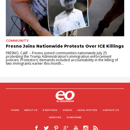
COMMUNITY
Fresno Joins Nationwide Protests Over ICE Killings
FRESNO, Calif. – Fresno joined communities nationwide July 25
protesting the Trump Administration’s immigration enforcement
policies. Protestors’ demands included accountability in the killing of
two immigrants earlier this month...
HOME
ABOUT US
E-EDITIONS
VIDEOS
LEGAL NOTICES
CONTACT US
SERVICES
SUBSCRIBE