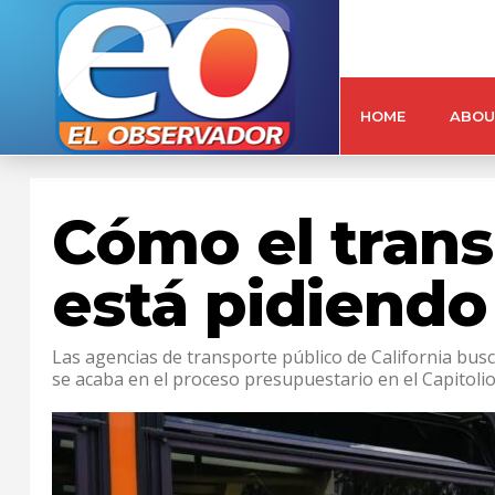
HOME
ABOU
Cómo el trans
está pidiendo
Las agencias de transporte público de California bus
se acaba en el proceso presupuestario en el Capitolio