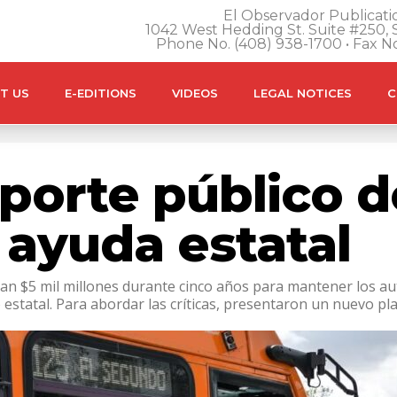
El Observador Publicatio
1042 West Hedding St. Suite #250, S
Phone No. (408) 938-1700 • Fax N
T US
E-EDITIONS
VIDEOS
LEGAL NOTICES
C
porte público de
 ayuda estatal
can $5 mil millones durante cinco años para mantener los a
 estatal. Para abordar las críticas, presentaron un nuevo pl