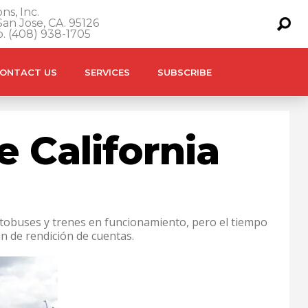
ns, Inc.
an Jose, CA. 95126
o. (408) 938-1705
ONTACT US
SERVICES
SUBSCRIBE
 California
utobuses y trenes en funcionamiento, pero el tiempo
an de rendición de cuentas.