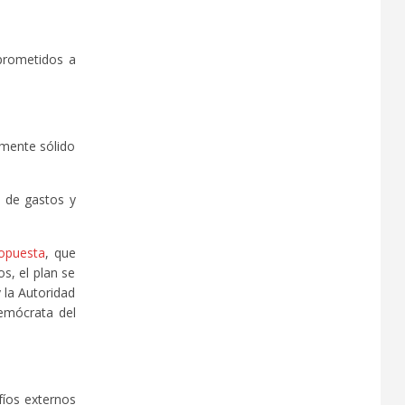
mprometidos a
emente sólido
n de gastos y
opuesta
, que
s, el plan se
 la Autoridad
emócrata del
íos externos