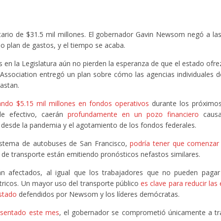
estario de $31.5 mil millones. El gobernador Gavin Newsom negó a la
mo plan de gastos, y el tiempo se acaba.
ios en la Legislatura aún no pierden la esperanza de que el estado ofr
it Association entregó un plan sobre cómo las agencias individuales d
astan.
ndo $5.15 mil millones en fondos operativos
durante los próximos
 de efectivo, caerán
profundamente en un pozo financiero
causa
 desde la pandemia y el agotamiento de los fondos federales.
l sistema de autobuses de San Francisco,
podría tener que comenzar 
 de transporte están emitiendo pronósticos nefastos similares.
erán afectados, al igual que los trabajadores que no pueden paga
ctricos. Un mayor uso del transporte público
es clave para reducir las
estado
defendidos por Newsom y los líderes demócratas.
resentado este mes
, el gobernador se comprometió únicamente a tra