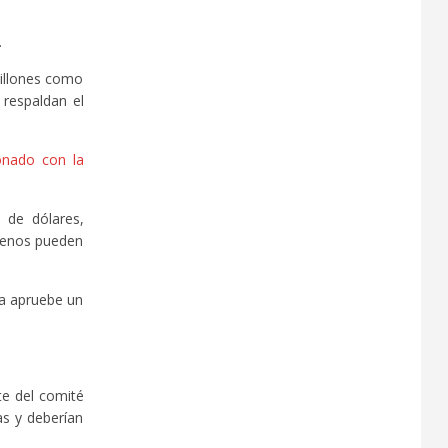
.
millones como
 respaldan el
onado con la
 de dólares,
 menos pueden
ra apruebe un
te del comité
as y deberían