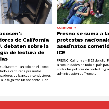
COMMUNITY
acosen’:
Fresno se suma a l
dores de California
protestas nacional
U. debaten sobre la
asesinatos cometi
gía de lectura de
ICE
las
FRESNO, California – El 25 de julio,
a comunidades de todo el país par
CalMatters Tan solo en el último
contra las políticas de control migra
dado a capturar a presuntos
administración de Trump....
racadores de bancos y conductores
 a la fuga tras un accidente . Han