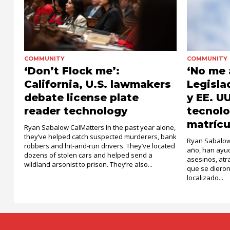
COMMUNITY
COMMUNITY
‘Don’t Flock me’:
‘No me 
California, U.S. lawmakers
Legisla
debate license plate
y EE. U
reader technology
tecnolo
matrícu
Ryan Sabalow CalMatters In the past year alone,
they’ve helped catch suspected murderers, bank
Ryan Sabalow 
robbers and hit-and-run drivers. They’ve located
año, han ayu
dozens of stolen cars and helped send a
asesinos, at
wildland arsonist to prison. They’re also...
que se dieron
localizado...