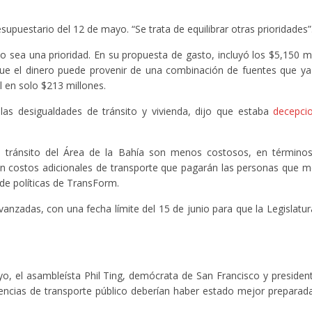
upuestario del 12 de mayo. “Se trata de equilibrar otras prioridades”
ico sea una prioridad. En su propuesta de gasto, incluyó los $5,150 
 que el dinero puede provenir de una combinación de fuentes que ya
l en solo $213 millones.
as desigualdades de tránsito y vivienda, dijo que estaba
decepci
el tránsito del Área de la Bahía son menos costosos, en términos
 en costos adicionales de transporte que pagarán las personas que
 de políticas de TransForm.
nzadas, con una fecha límite del 15 de junio para que la Legislatu
o, el asambleísta Phil Ting, demócrata de San Francisco y presiden
encias de transporte público deberían haber estado mejor preparad