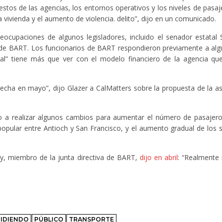
estos de las agencias, los entornos operativos y los niveles de pasaje
 la vivienda y el aumento de violencia. delito”, dijo en un comunicado.
eocupaciones de algunos legisladores, incluido el senador estatal 
ón de BART. Los funcionarios de BART respondieron previamente a al
iscal” tiene más que ver con el modelo financiero de la agencia q
hecha en mayo”, dijo Glazer a CalMatters sobre la propuesta de la as
 a realizar algunos cambios para aumentar el número de pasajeros
pular entre Antioch y San Francisco, y el aumento gradual de los s
y, miembro de la junta directiva de BART,
dijo en abril
: “Realment
PIDIENDO
PÚBLICO
TRANSPORTE