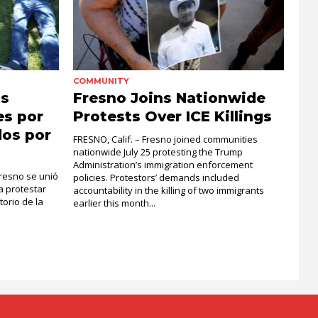
COMMUNITY
as
Fresno Joins Nationwide
es por
Protests Over ICE Killings
dos por
FRESNO, Calif. – Fresno joined communities
nationwide July 25 protesting the Trump
Administration’s immigration enforcement
 Fresno se unió
policies. Protestors’ demands included
a protestar
accountability in the killing of two immigrants
torio de la
earlier this month...