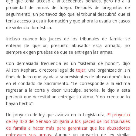
dijo que tenía acceso a antecedentes penales, pero no a la
propiedad de armas de fuego. Después de preguntas de
seguimiento, un portavoz dijo que el tribunal descubrió que sí
tenía acceso a esa información y que ahora la usaría en casos
de violencia doméstica.
Incluso cuando los jueces de los tribunales de familia se
enteran de que un presunto abusador está armado, no
siempre exigen pruebas de que se entregan las armas.
Con demasiada frecuencia es un “sistema de honor”, dijo
Allison Kephart, directora legal de
tejer
, una organización sin
fines de lucro que ayuda a sobrevivientes de abuso doméstico
en el condado de Sacramento. “Le corresponde a la víctima
regresar a la corte y decir: ‘Disculpe, señoría, le dijo a esta
persona que necesitaban entregar su arma. Y no creo que lo
hayan hecho’”.
Un proyecto de ley que avanza en la Legislatura,
El proyecto
de ley 320 del Senado obligaría a los jueces de los tribunales
de familia a hacer más para garantizar que los abusadores
entreguen sus armas
. Aunque un proyecto de ley similar