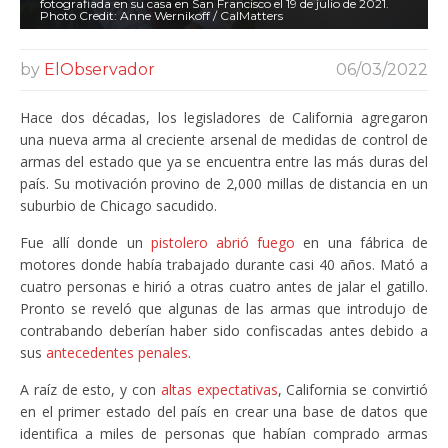
fotografiada en su casa en San Francisco el 19 de julio de 2021.
Photo Credit: Anne Wernikoff / CalMatters
by
ElObservador
06/03/2022
Hace dos décadas, los legisladores de California agregaron
una nueva arma al creciente arsenal de medidas de control de
armas del estado que ya se encuentra entre las más duras del
país. Su motivación provino de 2,000 millas de distancia en un
suburbio de Chicago sacudido.
Fue allí donde un
pistolero abrió fuego
en una fábrica de
motores donde había trabajado durante casi 40 años. Mató a
cuatro personas e hirió a otras cuatro antes de jalar el gatillo.
Pronto se reveló que algunas de las armas que introdujo de
contrabando deberían haber sido confiscadas antes debido a
sus
antecedentes penales
.
A raíz de esto, y con
altas expectativas
, California se convirtió
en el primer estado del país en crear una base de datos que
identifica a miles de personas que habían comprado armas