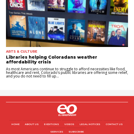
ARTS & CULTURE
Libraries helping Coloradans weather
affordability crisis
As most Americans continue to struggle to afford necessities like food,
healthcare and rent, Colorado’s public libraries are offering some relief,
and you do not need to fill up...
HOME
ABOUT US
E-EDITIONS
VIDEOS
LEGAL NOTICES
CONTACT US
SERVICES
SUBSCRIBE