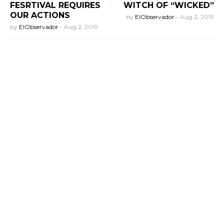
FESRTIVAL REQUIRES
WITCH OF “WICKED”
OUR ACTIONS
by
ElObservador
-
Aug 2, 2019
by
ElObservador
-
Aug 2, 2019