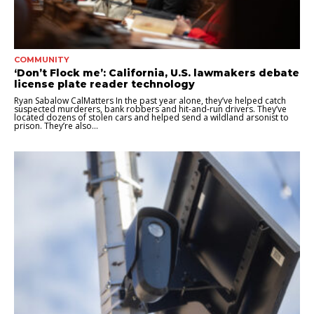
COMMUNITY
‘Don’t Flock me’: California, U.S. lawmakers debate
license plate reader technology
Ryan Sabalow CalMatters In the past year alone, they’ve helped catch
suspected murderers, bank robbers and hit-and-run drivers. They’ve
located dozens of stolen cars and helped send a wildland arsonist to
prison. They’re also...