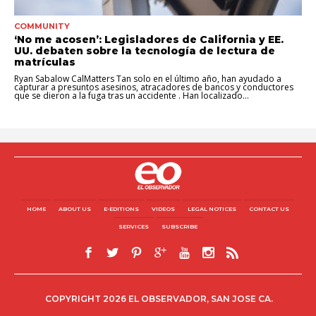
COMMUNITY
‘No me acosen’: Legisladores de California y EE.
UU. debaten sobre la tecnología de lectura de
matrículas
Ryan Sabalow CalMatters Tan solo en el último año, han ayudado a
capturar a presuntos asesinos, atracadores de bancos y conductores
que se dieron a la fuga tras un accidente . Han localizado...
HOME
ABOUT US
E-EDITIONS
VIDEOS
LEGAL NOTICES
CONTACT US
SERVICES
SUBSCRIBE
COPYRIGHT 2026 EL OBSERVADOR, SAN JOSE CA.