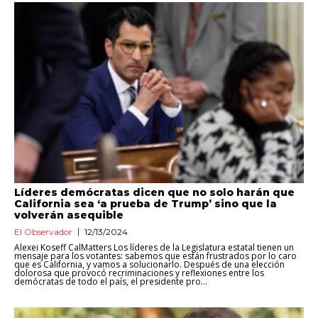
Líderes demócratas dicen que no solo harán que
California sea ‘a prueba de Trump’ sino que la
volverán asequible
El Observador
12/13/2024
Alexei Koseff CalMatters Los líderes de la Legislatura estatal tienen un
mensaje para los votantes: sabemos que están frustrados por lo caro
que es California, y vamos a solucionarlo. Después de una elección
dolorosa que provocó recriminaciones y reflexiones entre los
demócratas de todo el país, el presidente pro...