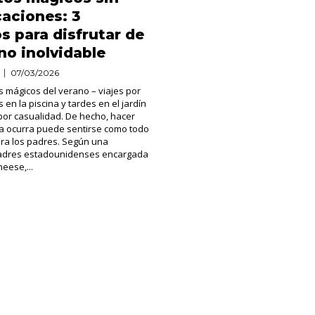
aciones: 3
s para disfrutar de
no inolvidable
07/03/2026
 mágicos del verano – viajes por
s en la piscina y tardes en el jardín
por casualidad. De hecho, hacer
a ocurra puede sentirse como todo
ara los padres. Según una
adres estadounidenses encargada
eese,...