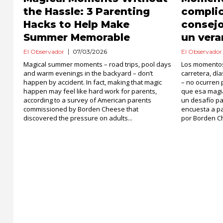
the Hassle: 3 Parenting
complic
Hacks to Help Make
consejo
Summer Memorable
un vera
El Observador
07/03/2026
El Observador
Magical summer moments – road trips, pool days
Los momentos
and warm evenings in the backyard – don’t
carretera, día
happen by accident. In fact, making that magic
– no ocurren 
happen may feel like hard work for parents,
que esa magi
according to a survey of American parents
un desafío p
commissioned by Borden Cheese that
encuesta a p
discovered the pressure on adults...
por Borden Ch