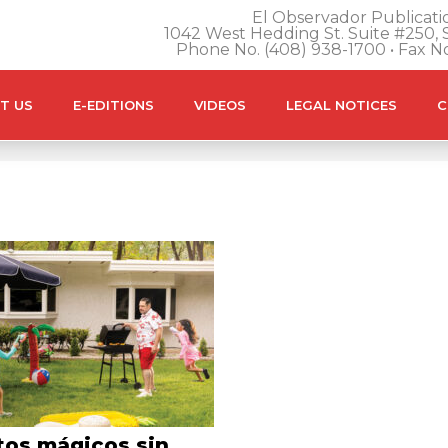
El Observador Publicatio
1042 West Hedding St. Suite #250, S
Phone No. (408) 938-1700 • Fax N
T US
E-EDITIONS
VIDEOS
LEGAL NOTICES
C
os mágicos sin