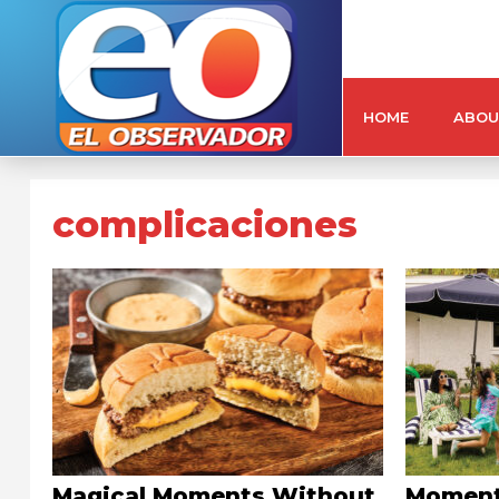
HOME
ABOU
complicaciones
Magical Moments Without
Moment