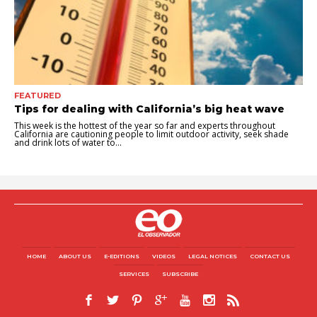
FEATURED
Tips for dealing with California’s big heat wave
This week is the hottest of the year so far and experts throughout
California are cautioning people to limit outdoor activity, seek shade
and drink lots of water to...
HOME
ABOUT US
E-EDITIONS
VIDEOS
LEGAL NOTICES
CONTACT US
SERVICES
SUBSCRIBE