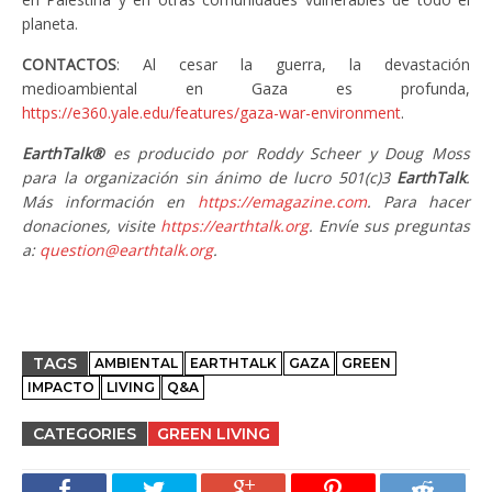
planeta.
CONTACTOS
: Al cesar la guerra, la devastación
medioambiental en Gaza es profunda,
https://e360.yale.edu/features/gaza-war-environment
.
EarthTalk®
es producido por Roddy Scheer y Doug Moss
para la organización sin ánimo de lucro 501(c)3
EarthTalk
.
Más información en
https://emagazine.com
. Para hacer
donaciones, visite
https://earthtalk.org
. Envíe sus preguntas
a:
question@earthtalk.org
.
TAGS
AMBIENTAL
EARTHTALK
GAZA
GREEN
IMPACTO
LIVING
Q&A
CATEGORIES
GREEN LIVING