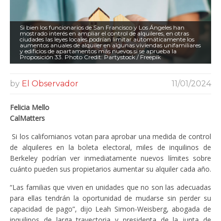
Si bien los funcionarios de San Francisco y Los Ángeles han
mostrado interés en ampliar el control de alquileres, en otras
ciudades las leyes locales podrían limitar automáticamente los
aumentos anuales de alquiler en algunas viviendas unifamiliares
y edificios de apartamentos más nuevos si se aprueba la
Proposición 33. Photo Credit: Partystock / Freepik
by
El Observador
11/01/2024
Felicia Mello
CalMatters
Si los californianos votan para aprobar una medida de control
de alquileres en la boleta electoral, miles de inquilinos de
Berkeley podrían ver inmediatamente nuevos límites sobre
cuánto pueden sus propietarios aumentar su alquiler cada año.
“Las familias que viven en unidades que no son las adecuadas
para ellas tendrán la oportunidad de mudarse sin perder su
capacidad de pago”, dijo Leah Simon-Weisberg, abogada de
inquilinos de larga trayectoria y presidenta de la junta de