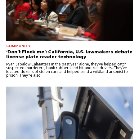
COMMUNITY
‘Don’t Flock me’: California, U.S. lawmakers debate
license plate reader technology
Ryan Sabalow CalMatters In the past year alone, they’ve helped catch
suspected murderers, bank robbers and hit-and-run drivers. They’ve
located dozens of stolen cars and helped send a wildland arsonist to
prison. They’re also...