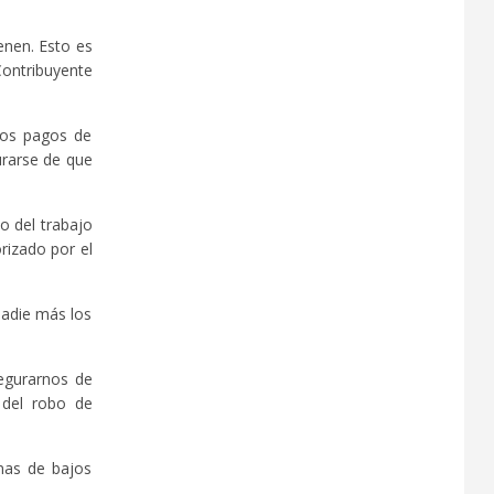
enen. Esto es
Contribuyente
 los pagos de
urarse de que
o del trabajo
rizado por el
nadie más los
egurarnos de
 del robo de
nas de bajos