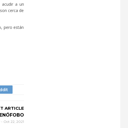
 acudir a un
 son cerca de
o, pero están
T ARTICLE
XENÓFOBO
r
-
Oct 22, 2021