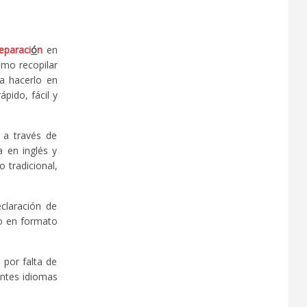
eparaci
ó
n
en
omo recopilar
ra hacerlo en
pido, fácil y
n a través de
a en inglés y
 tradicional,
claración de
 o en formato
 por falta de
entes idiomas