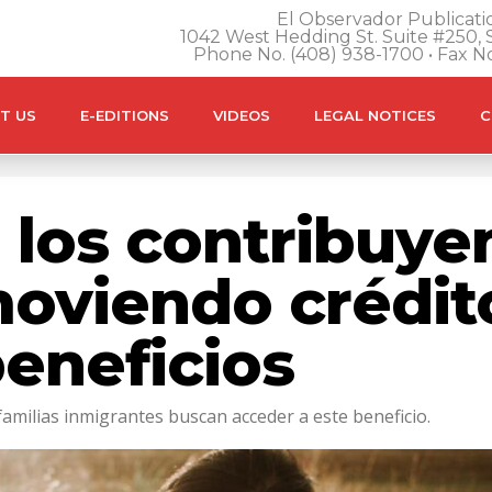
El Observador Publicatio
1042 West Hedding St. Suite #250, S
Phone No. (408) 938-1700 • Fax N
T US
E-EDITIONS
VIDEOS
LEGAL NOTICES
C
a los contribuye
oviendo crédito
beneficios
 familias inmigrantes buscan acceder a este beneficio.