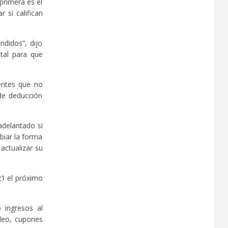
 primera es el
 si califican
ndidos”, dijo
stal para que
yentes que no
de deducción
 adelantado si
biar la forma
actualizar su
21 el próximo
 ingresos al
pleo, cupones