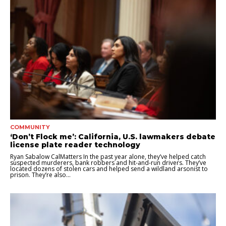
COMMUNITY
‘Don’t Flock me’: California, U.S. lawmakers debate
license plate reader technology
Ryan Sabalow CalMatters In the past year alone, they’ve helped catch
suspected murderers, bank robbers and hit-and-run drivers. They’ve
located dozens of stolen cars and helped send a wildland arsonist to
prison. They’re also...