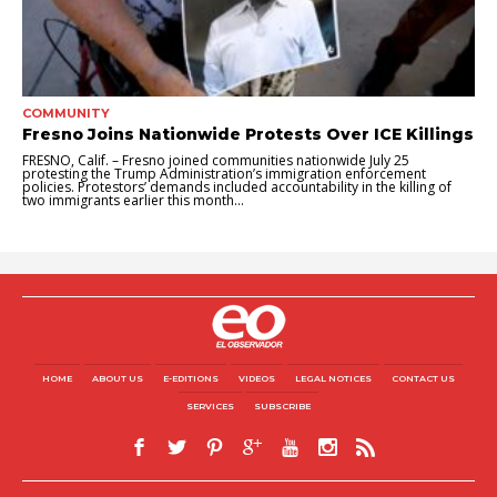
COMMUNITY
Fresno Joins Nationwide Protests Over ICE Killings
FRESNO, Calif. – Fresno joined communities nationwide July 25
protesting the Trump Administration’s immigration enforcement
policies. Protestors’ demands included accountability in the killing of
two immigrants earlier this month...
HOME
ABOUT US
E-EDITIONS
VIDEOS
LEGAL NOTICES
CONTACT US
SERVICES
SUBSCRIBE