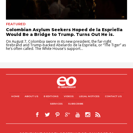
FEATURED
Colombian Asylum Seekers Hoped de la Espriella
Would Be a Bridge to Trump. Turns Out He is.
On August 7, Colombia swore in its new president, the far-right
firebrand and Trump-backed Abelardo de la Espriella, or “The Tiger” as
he’s often called. The White House’s support...
HOME
ABOUT US
E-EDITIONS
VIDEOS
LEGAL NOTICES
CONTACT US
SERVICES
SUBSCRIBE