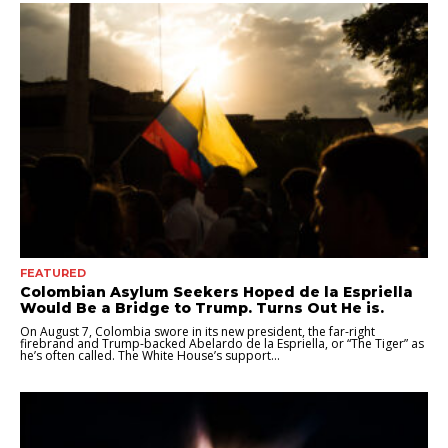
FEATURED
Colombian Asylum Seekers Hoped de la Espriella
Would Be a Bridge to Trump. Turns Out He is.
On August 7, Colombia swore in its new president, the far-right
firebrand and Trump-backed Abelardo de la Espriella, or “The Tiger” as
he’s often called. The White House’s support...