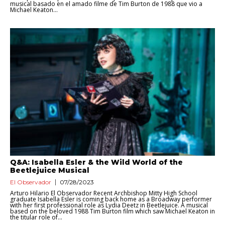
musical basado en el amado filme de Tim Burton de 1988 que vio a
Michael Keaton...
Q&A: Isabella Esler & the Wild World of the
Beetlejuice Musical
El Observador
07/28/2023
Arturo Hilario El Observador Recent Archbishop Mitty High School
graduate Isabella Esler is coming back home as a Broadway performer
with her first professional role as Lydia Deetz in Beetlejuice. A musical
based on the beloved 1988 Tim Burton film which saw Michael Keaton in
the titular role of...