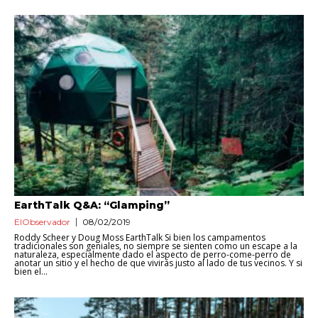
EarthTalk Q&A: “Glamping”
ElObservador
08/02/2019
Roddy Scheer y Doug Moss EarthTalk Si bien los campamentos
tradicionales son geniales, no siempre se sienten como un escape a la
naturaleza, especialmente dado el aspecto de perro-come-perro de
anotar un sitio y el hecho de que vivirás justo al lado de tus vecinos. Y si
bien el...