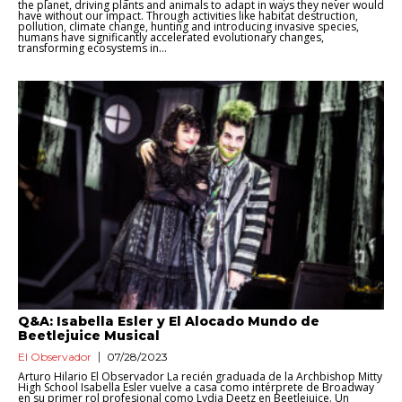
the planet, driving plants and animals to adapt in ways they never would
have without our impact. Through activities like habitat destruction,
pollution, climate change, hunting and introducing invasive species,
humans have significantly accelerated evolutionary changes,
transforming ecosystems in...
Q&A: Isabella Esler y El Alocado Mundo de
Beetlejuice Musical
El Observador
07/28/2023
Arturo Hilario El Observador La recién graduada de la Archbishop Mitty
High School Isabella Esler vuelve a casa como intérprete de Broadway
en su primer rol profesional como Lydia Deetz en Beetlejuice. Un