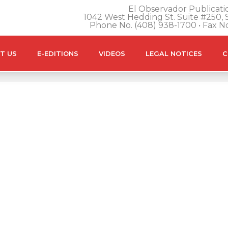
El Observador Publicatio
1042 West Hedding St. Suite #250, S
Phone No. (408) 938-1700 • Fax N
T US
E-EDITIONS
VIDEOS
LEGAL NOTICES
C