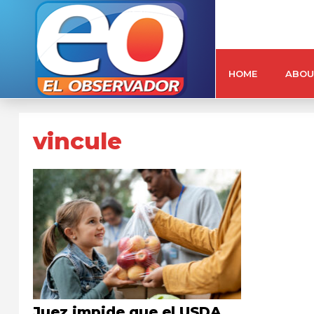
HOME
ABOU
vincule
Juez impide que el USDA