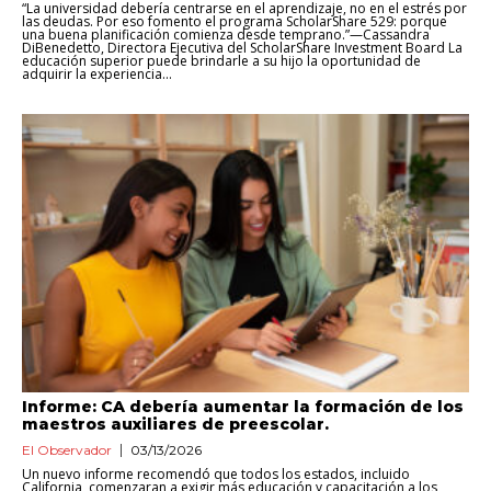
“La universidad debería centrarse en el aprendizaje, no en el estrés por
las deudas. Por eso fomento el programa ScholarShare 529: porque
una buena planificación comienza desde temprano.”—Cassandra
DiBenedetto, Directora Ejecutiva del ScholarShare Investment Board La
educación superior puede brindarle a su hijo la oportunidad de
adquirir la experiencia...
Informe: CA debería aumentar la formación de los
maestros auxiliares de preescolar.
El Observador
03/13/2026
Un nuevo informe recomendó que todos los estados, incluido
California, comenzaran a exigir más educación y capacitación a los