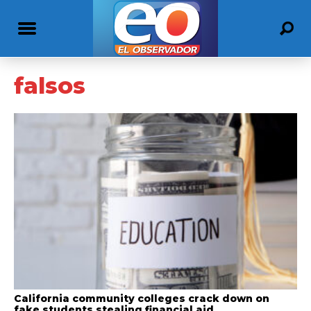
falsos
California community colleges crack down on
fake students stealing financial aid