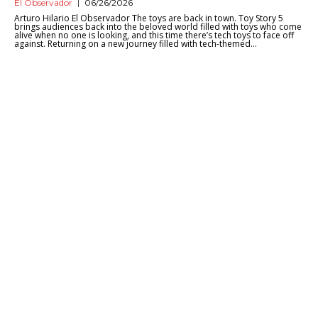
El Observador
06/26/2026
Arturo Hilario El Observador The toys are back in town. Toy Story 5
brings audiences back into the beloved world filled with toys who come
alive when no one is looking, and this time there’s tech toys to face off
against. Returning on a new journey filled with tech-themed...