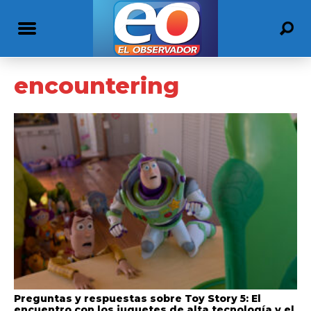
encountering
Preguntas y respuestas sobre Toy Story 5: El
encuentro con los juguetes de alta tecnología y el