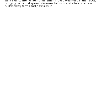
went extinct after white frontiersmen moved westward in the 1800s,
bringing cattle that spread diseases to bison and altering terrain to
build towns, farms and pastures. In...