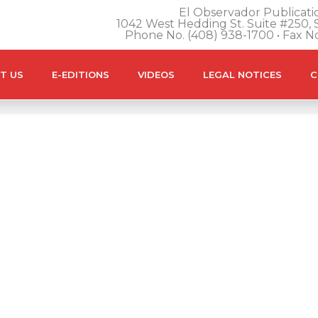
El Observador Publicatio
1042 West Hedding St. Suite #250, S
Phone No. (408) 938-1700 • Fax N
T US
E-EDITIONS
VIDEOS
LEGAL NOTICES
C